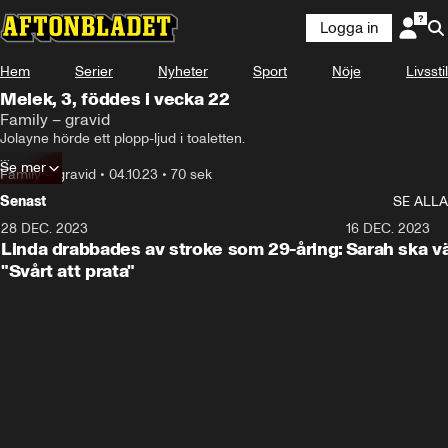
Logga in
Hem
Serier
Nyheter
Sport
Nöje
Livsstil
Melek, 3, föddes i vecka 22
Family – gravid
Jolayne hörde ett plopp-ljud i toaletten. 

Se mer
Det var dottern Melek som fötts för tidigt.

Family – gravid
•
04.10.23
•
70 sek
Senast
SE ALLA
Hon hade bara fem procents chans att överleva, nu har hon fyllt tre år. 

28 DEC. 2023
1:52
16 DEC. 2023
– Jag vill ge hopp till andra kvinnor som föder för tidigt, säger 
Linda drabbades av stroke som 29-åring:
Sarah ska vä
mamman Jolayne.
"Svårt att prata"