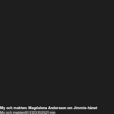
My och makten: Magdalena Andersson om Jimmie-hånet
My och makten
S1 E1
23.10.25
21 min