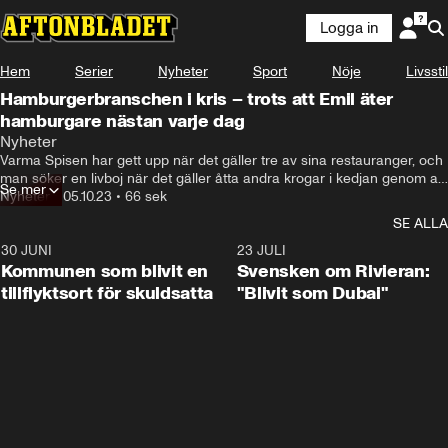
Logga in
Hem
Serier
Nyheter
Sport
Nöje
Livsstil
Hamburgerbranschen i kris – trots att Emil äter
hamburgare nästan varje dag
Nyheter
Varma Spisen har gett upp när det gäller tre av sina restauranger, och 
man söker en livboj när det gäller åtta andra krogar i kedjan genom att 
Se mer
ansöka om en rekonstruktion. Bolagen som driver Tugg Burgers-
Nyheter
•
05.10.23
•
66 sek
krogarna Helsingborg, Västerås och Örebro kan inte räddas. I 
SE ALLA
konkursansökningarna som gått in till Stockholms tingsrätt slår man 
fast att bolagen ”befinner sig på obestånd eftersom det inte rätteligen 
30 JUNI
1:24
23 JULI
kan betala sina skulder och att denna oförmåga inte kan betraktas 
Kommunen som blivit en
Svensken om Rivieran:
som tillfällig”.
tillflyktsort för skuldsatta
"Blivit som Dubai"