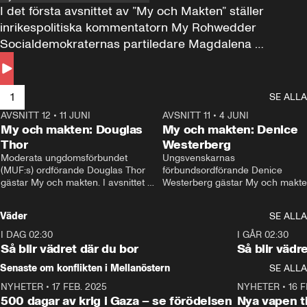
I det första avsnittet av ”My och Makten” ställer 
inrikespolitiska kommentatorn My Rohwedder 
Socialdemokraternas partiledare Magdalena 
Andersson till svars.
1
SE ALLA
AVSNITT 12
•
11 JUNI
26:27
AVSNITT 11
•
4 JUNI
2
My och makten: Douglas
My och makten: Denice
Thor
Westerberg
Moderata ungdomsförbundet 
Ungsvenskarnas 
(MUF:s) ordförande Douglas Thor 
förbundsordförande Denice 
gästar My och makten. I avsnittet 
Westerberg gästar My och makten.
diskuteras tonårsutvisningarna och 
avsnittet diskuteras migrationsfrå
hur Moderaterna ska locka väljare till 
och hur SD ska locka kvinnliga 
Väder
SE ALLA
valet i höst. 
väljare. 
I DAG 02:30
1:06
I GÅR 02:30
Så blir vädret där du bor
Så blir vädr
Senaste om konflikten i Mellanöstern
SE ALLA
NYHETER
•
17 FEB. 2025
0:45
NYHETER
•
16 F
500 dagar av krig i Gaza – se förödelsen
Nya vapen ti