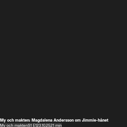
My och makten: Magdalena Andersson om Jimmie-hånet
My och makten
S1 E1
23.10.25
21 min