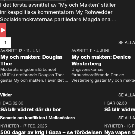
I det första avsnittet av ”My och Makten” ställer 
inrikespolitiska kommentatorn My Rohwedder 
Socialdemokraternas partiledare Magdalena 
Andersson till svars.
1
SE ALLA
AVSNITT 12
•
11 JUNI
26:27
AVSNITT 11
•
4 JUNI
2
My och makten: Douglas
My och makten: Denice
Thor
Westerberg
Moderata ungdomsförbundet 
Ungsvenskarnas 
(MUF:s) ordförande Douglas Thor 
förbundsordförande Denice 
gästar My och makten. I avsnittet 
Westerberg gästar My och makten.
diskuteras tonårsutvisningarna och 
avsnittet diskuteras migrationsfrå
hur Moderaterna ska locka väljare till 
och hur SD ska locka kvinnliga 
Väder
SE ALLA
valet i höst. 
väljare. 
I DAG 02:30
1:06
I GÅR 02:30
Så blir vädret där du bor
Så blir vädr
Senaste om konflikten i Mellanöstern
SE ALLA
NYHETER
•
17 FEB. 2025
0:45
NYHETER
•
16 F
500 dagar av krig i Gaza – se förödelsen
Nya vapen ti