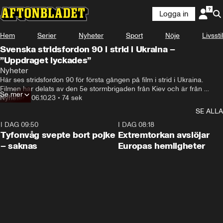
Logga in
Hem
Serier
Nyheter
Sport
Nöje
Livsstil
Svenska stridsfordon 90 i strid i Ukraina –
”Uppdraget lyckades”
Nyheter
Här ses stridsfordon 90 för första gången på film i strid i Ukraina.

Filmen har delats av den 5e stormbrigaden från Kiev och är från 
Se mer
fronten söder om Bakhmut i Ukraina.
Nyheter
•
06.10.23
•
74 sek
SE ALLA
I DAG 09:50
0:53
I DAG 08:18
Tyfonvåg svepte bort pojke
Extremtorkan avslöjar
– saknas
Europas hemligheter