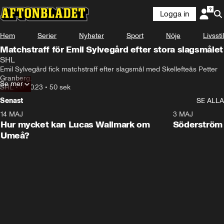
Logga in
Hem
Serier
Nyheter
Sport
Nöje
Livsstil
Matchstraff för Emil Sylvegård efter stora slagsmålet
SHL
Emil Sylvegård fick matchstraff efter slagsmål med Skellefteås Petter 
Granberg.
Se mer
SHL
•
07.10.23
•
50 sek
Senast
SE ALLA
14 MAJ
1:18
3 MAJ
Plus
Hur mycket kan Lucas Wallmark om
Söderström
Umeå?