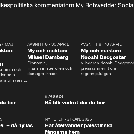
r inrikespolitiska kommentatorn My Rohwedder Soci
27 MAJ
3:51
AVSNITT 9
•
30 APRIL
24:00
AVSNITT 8
•
16 APRIL
25:1
kten:
My och makten:
My och makten:
Mikael Damberg
Nooshi Dadgostar
on
Ekonomin, 
V-ledaren Nooshi Dadgostar
finansministerrollen och 
pressas internt om 
onomin och 
demografikrisen. 
regeringsfrågan.

lisabeth 
Oppositionen ställs till svars 
I Aftonbladets 
ls till svars 
när Socialdemokraternas 
partiledarutfrågning ”My 
stern gästar 
Mikael Damberg gästar My 
och Makten” sätter hon ner 
My och Makten. 
och Makten. 
foten mot kritikerna:

1:06
6 AUGUSTI
1:0
– Vi ställer upp i val. Ska vi 
 du bor
Så blir vädret där du bor
vara med så sitter vi förstås 
25
1:22
NYHETER
•
21 JAN. 2025
0:5
ael – då hyllas
Här återvänder palestinska
fångarna hem