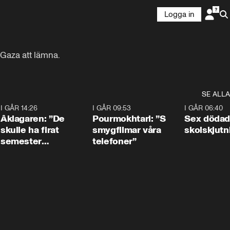
Logga in
 Gaza att lämna.
SE ALLA
4
I GÅR 14:26
1:54
I GÅR 09:53
1:36
I GÅR 06:40
Åklagaren: ”De
Pourmokhtari: ”S
Sex dödad
skulle ha firat
smygfilmar våra
skolskjutn
semester
telefoner”
tillsammans”