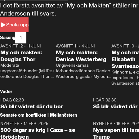
I det första avsnittet av ”My och Makten” ställe
Andersson till svars.
Spela upp
1
Säsong
AVSNITT 12
•
11 JUNI
26:27
AVSNITT 11
•
4 JUNI
23:40
AVSNITT 10
•
My och makten:
My och makten:
My och ma
Douglas Thor
Denice Westerberg
Elisabeth
Moderata 
Ungsvenskarnas 
Svantess
ungdomsförbundet (MUF:s) 
förbundsordförande Denice 
Kvinnorna, ek
ordförande Douglas Thor 
Westerberg gästar My och 
migrationen. E
gästar My och makten. I 
makten. I avsnittet 
Svantesson stäl
avsnittet diskuteras 
diskuteras migrationsfrågan 
när finansmini
Väder
tonårsutvisningarna och hur 
och hur SD ska locka 
Moderaterna ska locka 
kvinnliga väljare. 
I DAG 02:30
1:06
I GÅR 02:30
väljare till valet i höst. 
Så blir vädret där du bor
Så blir vädret där
Senaste om konflikten i Mellanöstern
NYHETER
•
17 FEB. 2025
0:45
NYHETER
•
16 FEB. 20
500 dagar av krig i Gaza – se
Nya vapen till Isr
förödelsen
Trump