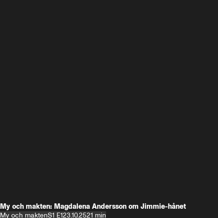
My och makten: Magdalena Andersson om Jimmie-hånet
My och makten
S1 E1
23.10.25
21 min