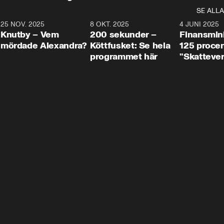
SE ALLA
3
25 NOV. 2025
31:05
8 OKT. 2025
4:29
4 JUNI 2025
Knutby – Vem
200 sekunder –
Finansmin
mördade Alexandra?
Köttfusket: Se hela
125 procent
programmet här
"Skattever
viktig uppg