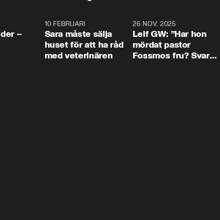
4:24
10 FEBRUARI
4:13
26 NOV. 2025
8:1
der –
Sara måste sälja
Leif GW: ”Har hon
huset för att ha råd
mördat pastor
med veterinären
Fossmos fru? Svar
nej.”