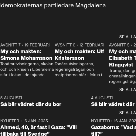
aldemokraternas partiledare Magdalena 
SE ALLA
7
AVSNITT 7
•
19 FEBRUARI
24:30
AVSNITT 6
•
12 FEBRUARI
27:30
AVSNITT 5
•
My och makten:
My och makten: Ulf
My och ma
Simona Mohamsson
Kristersson
Elisabeth
 
Tonårsutvisningarna, skolan 
Tonårsutvisningarna, 
Ringqvist
och och krisen i Liberalerna 
regeringsfrågan och 
Trump, den gr
står i fokus i det sjunde 
matpriserna står i fokus i 
omställningen
avsnittet av ”My och 
det sjätte avsnittet av ”My 
regeringsfråga
makten”. Se när 
och makten”. Se när 
centrum i det 
SE ALLA
Aftonbladets inrikespolitiska 
Aftonbladets inrikespolitiska 
avsnittet av ”
kommentator My 
kommentator My 
6
5 AUGUSTI
1:06
4 AUGUSTI
Makten”. Se nä
Rohwedder ställer 
Rohwedder ställer 
Så blir vädret där du bor
Så blir vädret där
Aftonbladets in
utbildnings- och 
statsminister Ulf Kristersson 
kommentator 
SE ALLA
integrationsminister Simona 
till svars.
Rohwedder stäl
Mohamsson till svars.
Centerpartiets
2
NYHETER
•
16 JAN. 2025
1:01
NYHETER
•
16 JAN. 20
Thand Ring till
Ahmed, 40, är fast i Gaza: ”Vill
Gazaborna: ”Vad s
tillbaka till Sverige”
till?”