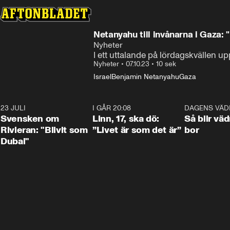
Netanyahu till invånarna i Gaza:
Nyheter
I ett uttalande på lördagskvällen u
Nyheter
•
07.10.23
•
10 sek
Israel
Benjamin Netanyahu
Gaza
23 JULI
1:42
I GÅR 20:08
4:36
DAGENS VÄD
Svensken om
Linn, 17, ska dö:
Så blir väd
Rivieran: "Blivit som
”Livet är som det är”
bor
Dubai"