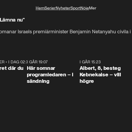
Hem
Serier
Nyheter
Sport
Nöje
Mer
Livsstil
 "Lämna nu"
ppmanar Israels premiärminister Benjamin Netanyahu civila i
ER
•
I DAG 02:30
1:06
I GÅR 19:07
0:45
I GÅR 15:23
0:5
ret där du
Här somnar
Albert, 8, besteg
programledaren – i
Kebnekaise – vill
sändning
högre