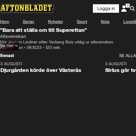
Logga in
Hem
Serier
Nyheter
Sport
Nöje
Livsstil
”Bara att ställa om till Superettan”
Allsvenskan
Hör Joakim Lindner efter Varberg Bois uttåg ur allsvenskan.
Se mer
Allsvenskan
•
08.10.23
•
120 sek
Senast
SE ALLA
3 AUGUSTI
3:00
3 AUGUSTI
Djurgården körde över Västerås
Sirius gör t