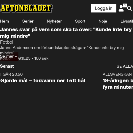
Logga in
Hem
Serier
Nyheter
Sport
Nöje
Livsstil
Jannes svar på vem som ska ta över: ”Kunde inte bry
mig mindre”
Fotboll
Janne Andersson om förbundskaptensfrågan: ”Kunde inte bry mig 
mindre”
Se mer
Fotboll
•
09.10.23
•
100 sek
Senast
SE ALLA
I GÅR 20:50
0:31
ALLSVENSKAN
Gjorde mål – försvann ner i ett hål
19-åringen b
fyra minute