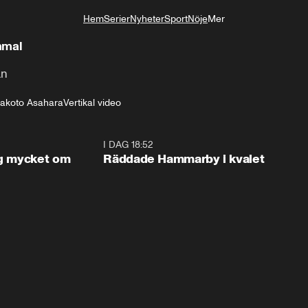
Hem
Serier
Nyheter
Sport
Nöje
Mer
Livsstil
mmal
an
akoto Asahara
Vertikal video
I DAG 18:52
og mycket om
Räddade Hammarby i kvalet