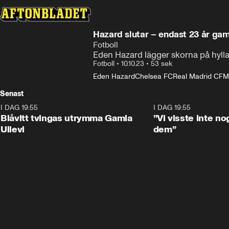
Hazard slutar – endast 23 år ga
Fotboll
Eden Hazard lägger skorna på hyll
Fotboll
•
10.10.23
•
53 sek
Eden Hazard
Chelsea FC
Real Madrid CF
M
Senast
I DAG 19:55
I DAG 19:55
Blåvitt tvingas utrymma Gamla
”Vi visste inte n
Ullevi
dem”