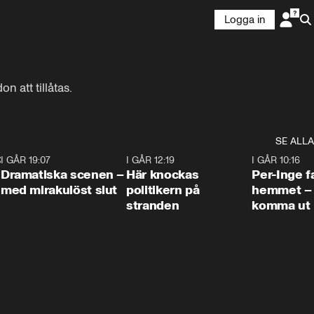
Logga in
 att tillåtas.
SE ALLA
:30
6
I GÅR 19:07
0:42
I GÅR 12:19
0:45
I GÅR 10:16
Dramatiska scenen –
Här knockas
Per-Inge fa
med mirakulöst slut
politikern på
hemmet – 
stranden
komma ut