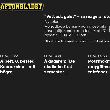
”Vettlöst, galet” – så reagerar s
Nyheter
Renodlade bensin- och dieselbilar p
I nya miljözonen som tas i kraft 31
Nyheter
•
10.10.23
•
105 sek
Stockholm
Norrmalm
Fossila bränslen
Diese
I DAG 15:23
0:54
I DAG 14:26
1:54
I DAG 09:53
Albert, 8, besteg
Åklagaren: ”De
Pourmokht
Kebnekaise – vill
skulle ha firat
smygfilma
högre
semester
telefoner
tillsammans”