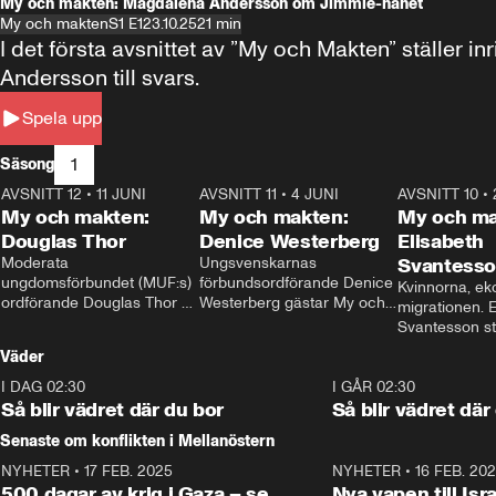
My och makten: Magdalena Andersson om Jimmie-hånet
My och makten
S1 E1
23.10.25
21 min
I det första avsnittet av ”My och Makten” ställe
Andersson till svars.
Spela upp
1
Säsong
AVSNITT 12
•
11 JUNI
26:27
AVSNITT 11
•
4 JUNI
23:40
AVSNITT 10
•
My och makten:
My och makten:
My och ma
Douglas Thor
Denice Westerberg
Elisabeth
Moderata 
Ungsvenskarnas 
Svantess
ungdomsförbundet (MUF:s) 
förbundsordförande Denice 
Kvinnorna, ek
ordförande Douglas Thor 
Westerberg gästar My och 
migrationen. E
gästar My och makten. I 
makten. I avsnittet 
Svantesson stäl
avsnittet diskuteras 
diskuteras migrationsfrågan 
när finansmini
Väder
tonårsutvisningarna och hur 
och hur SD ska locka 
Moderaterna ska locka 
kvinnliga väljare. 
I DAG 02:30
1:06
I GÅR 02:30
väljare till valet i höst. 
Så blir vädret där du bor
Så blir vädret där
Senaste om konflikten i Mellanöstern
NYHETER
•
17 FEB. 2025
0:45
NYHETER
•
16 FEB. 20
500 dagar av krig i Gaza – se
Nya vapen till Isr