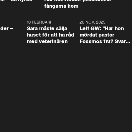
fångarna hem
4:24
10 FEBRUARI
4:13
26 NOV. 2025
8:1
der –
Sara måste sälja
Leif GW: ”Har hon
huset för att ha råd
mördat pastor
med veterinären
Fossmos fru? Svar
nej.”