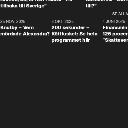
tillbaka till Sverige”
till?”
SE ALLA
3
25 NOV. 2025
31:05
8 OKT. 2025
4:29
4 JUNI 2025
Knutby – Vem
200 sekunder –
Finansmin
mördade Alexandra?
Köttfusket: Se hela
125 procent
programmet här
"Skattever
viktig uppg