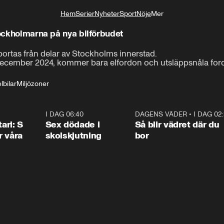
Hem
Serier
Nyheter
Sport
Nöje
Mer
Livsstil
tockholmarna på nya bilförbudet
ortas från delar av Stockholms innerstad.

Inom drygt ett år kommer det vara förbjudet för bensin-
 december 2024, kommer bara elfordon och utsläppsnåla fordon
lbilar
Miljözoner
1:36
I DAG 06:40
0:47
DAGENS VÄDER
•
I DAG 02
1:0
ari: S
Sex dödade i
Så blir vädret där du
r våra
skolskjutning
bor