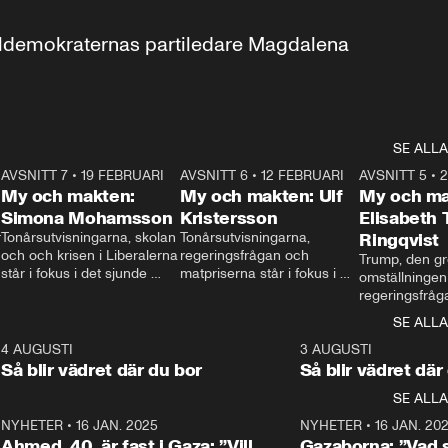
aldemokraternas partiledare Magdalena 
SE ALLA
7
AVSNITT 7
•
19 FEBRUARI
24:30
AVSNITT 6
•
12 FEBRUARI
27:30
AVSNITT 5
•
My och makten:
My och makten: Ulf
My och ma
Simona Mohamsson
Kristersson
Elisabeth
 
Tonårsutvisningarna, skolan 
Tonårsutvisningarna, 
Ringqvist
och och krisen i Liberalerna 
regeringsfrågan och 
Trump, den gr
står i fokus i det sjunde 
matpriserna står i fokus i 
omställningen
avsnittet av ”My och 
det sjätte avsnittet av ”My 
regeringsfråga
makten”. Se när 
och makten”. Se när 
centrum i det 
SE ALLA
Aftonbladets inrikespolitiska 
Aftonbladets inrikespolitiska 
avsnittet av ”
kommentator My 
kommentator My 
6
4 AUGUSTI
1:06
3 AUGUSTI
Makten”. Se nä
Rohwedder ställer 
Rohwedder ställer 
Så blir vädret där du bor
Så blir vädret där
Aftonbladets in
utbildnings- och 
statsminister Ulf Kristersson 
kommentator 
SE ALLA
integrationsminister Simona 
till svars.
Rohwedder stäl
Mohamsson till svars.
Centerpartiets
2
NYHETER
•
16 JAN. 2025
1:01
NYHETER
•
16 JAN. 20
Thand Ring till
Ahmed, 40, är fast i Gaza: ”Vill
Gazaborna: ”Vad s