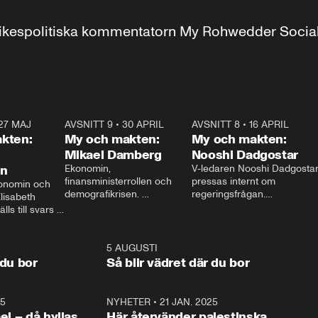
r inrikespolitiska kommentatorn My Rohwedder Soci
27 MAJ
3:51
AVSNITT 9
•
30 APRIL
24:00
AVSNITT 8
•
16 APRIL
25:1
kten:
My och makten:
My och makten:
Mikael Damberg
Nooshi Dadgostar
on
Ekonomin, 
V-ledaren Nooshi Dadgostar
finansministerrollen och 
pressas internt om 
onomin och 
demografikrisen. 
regeringsfrågan.

lisabeth 
Oppositionen ställs till svars 
I Aftonbladets 
ls till svars 
när Socialdemokraternas 
partiledarutfrågning ”My 
stern gästar 
Mikael Damberg gästar My 
och Makten” sätter hon ner 
My och Makten. 
och Makten. 
foten mot kritikerna:

1:06
5 AUGUSTI
1:0
– Vi ställer upp i val. Ska vi 
 du bor
Så blir vädret där du bor
vara med så sitter vi förstås 
25
1:22
NYHETER
•
21 JAN. 2025
0:5
ael – då hyllas
Här återvänder palestinska