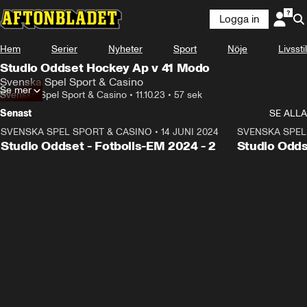
Logga in
Annons
Läs mer här!
Hem
Serier
Nyheter
Sport
Nöje
Livsstil
Annons från Svenska Spel Sport & Casino
Studio Oddset Hockey Ap v 41 Modo
Svenska Spel Sport & Casino
Se mer
Svenska Spel Sport & Casino
•
11.10.23
•
57 sek
Senast
SE ALLA
SVENSKA SPEL SPORT & CASINO
•
14 JUNI 2024
23:09
SVENSKA SPEL
ANNONS
Studio Oddset - Fotbolls-EM 2024 - 2
Studio Odds