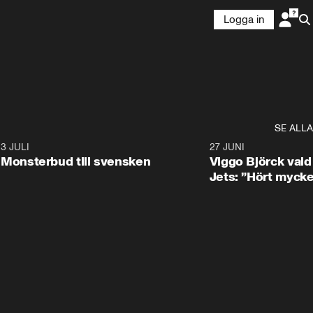
Logga in
SE ALLA
8
3 JULI
0:30
27 JUNI
Monsterbud till svensken
Viggo Björck val
Jets: ”Hört mycke