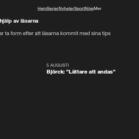
Hem
Serier
Nyheter
Sport
Nöje
Mer
Livsstil
jälp av läsarna
r ta form efter att läsarna kommit med sina tips
5 AUGUSTI
2:0
Björck: ”Lättare att andas”