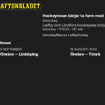
Hockeyresan börjar ta form med h
Ishockey
Leifby och Lindfors hockeyesa börja
Ishockey
•
11.10.23
•
147 sek
Ishockey
Marcus Leifby
Hockey
Senast
9 SEPTEMBER
18 AUGUSTI 16:50
Plus
Plus
Örebro – Linköping
Örebro – Timrå