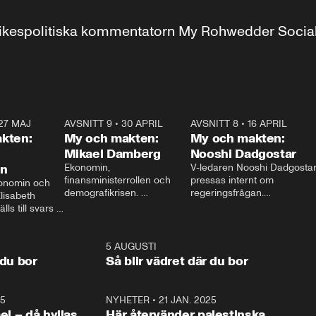
r inrikespolitiska kommentatorn My Rohwedder Soci
27 MAJ
3:51
AVSNITT 9
•
30 APRIL
24:00
AVSNITT 8
•
16 APRIL
25:1
kten:
My och makten:
My och makten:
Mikael Damberg
Nooshi Dadgostar
on
Ekonomin, 
V-ledaren Nooshi Dadgostar
finansministerrollen och 
pressas internt om 
onomin och 
demografikrisen. 
regeringsfrågan.

lisabeth 
Oppositionen ställs till svars 
I Aftonbladets 
ls till svars 
när Socialdemokraternas 
partiledarutfrågning ”My 
stern gästar 
Mikael Damberg gästar My 
och Makten” sätter hon ner 
My och Makten. 
och Makten. 
foten mot kritikerna:

1:06
5 AUGUSTI
1:0
– Vi ställer upp i val. Ska vi 
 du bor
Så blir vädret där du bor
vara med så sitter vi förstås 
25
1:22
NYHETER
•
21 JAN. 2025
0:5
ael – då hyllas
Här återvänder palestinska