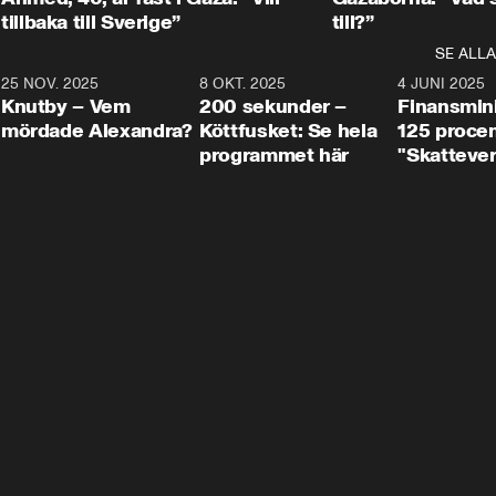
tillbaka till Sverige”
till?”
SE ALLA
3
25 NOV. 2025
31:05
8 OKT. 2025
4:29
4 JUNI 2025
Knutby – Vem
200 sekunder –
Finansmin
mördade Alexandra?
Köttfusket: Se hela
125 procent
programmet här
"Skattever
viktig uppg