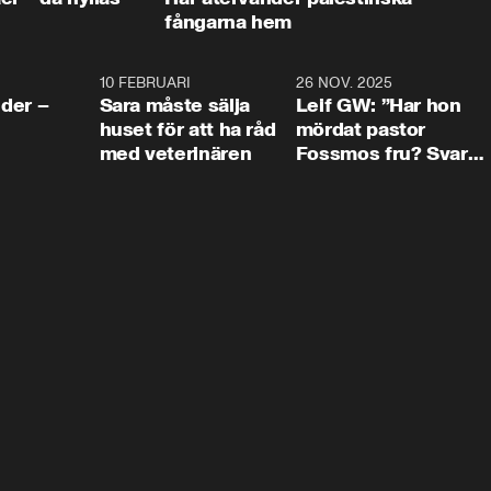
fångarna hem
4:24
10 FEBRUARI
4:13
26 NOV. 2025
8:1
der –
Sara måste sälja
Leif GW: ”Har hon
huset för att ha råd
mördat pastor
med veterinären
Fossmos fru? Svar
nej.”