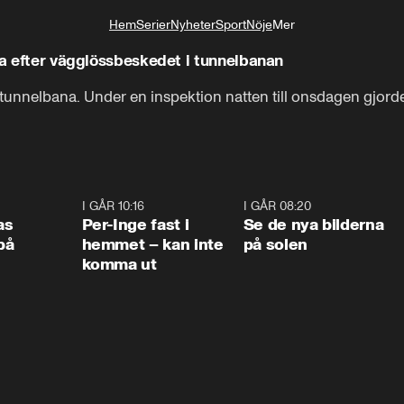
Hem
Serier
Nyheter
Sport
Nöje
Mer
Livsstil
na efter vägglössbeskedet i tunnelbanan
tunnelbana. Under en inspektion natten till onsdagen gjorde
0:45
I GÅR 10:16
1:26
I GÅR 08:20
0:3
as
Per-Inge fast i
Se de nya bilderna
på
hemmet – kan inte
på solen
komma ut