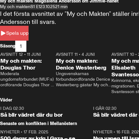
My och makten: Magdalena Andersson om Jimmie-hånet
My och makten
S1 E1
23.10.25
21 min
I det första avsnittet av ”My och Makten” ställe
Andersson till svars.
Spela upp
1
Säsong
AVSNITT 12
•
11 JUNI
26:27
AVSNITT 11
•
4 JUNI
23:40
AVSNITT 10
•
My och makten:
My och makten:
My och ma
Douglas Thor
Denice Westerberg
Elisabeth
Moderata 
Ungsvenskarnas 
Svantess
ungdomsförbundet (MUF:s) 
förbundsordförande Denice 
Kvinnorna, ek
ordförande Douglas Thor 
Westerberg gästar My och 
migrationen. E
gästar My och makten. I 
makten. I avsnittet 
Svantesson stäl
avsnittet diskuteras 
diskuteras migrationsfrågan 
när finansmini
Väder
tonårsutvisningarna och hur 
och hur SD ska locka 
Moderaterna ska locka 
kvinnliga väljare. 
I DAG 02:30
1:06
I GÅR 02:30
väljare till valet i höst. 
Så blir vädret där du bor
Så blir vädret där
Senaste om konflikten i Mellanöstern
NYHETER
•
17 FEB. 2025
0:45
NYHETER
•
16 FEB. 20
500 dagar av krig i Gaza – se
Nya vapen till Isr