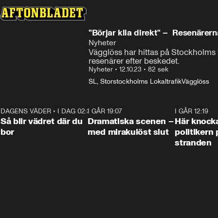
"Börjar klia direkt" – Resenärer
Nyheter
Vägglöss har hittas på Stockholms 
resenärer efter beskedet.
Nyheter
•
12.10.23
•
82 sek
SL, Storstockholms Lokaltrafik
Vägglöss
DAGENS VÄDER
•
I DAG 02:30
1:06
I GÅR 19:07
0:42
I GÅR 12:19
Så blir vädret där du
Dramatiska scenen –
Här knock
bor
med mirakulöst slut
politikern 
stranden