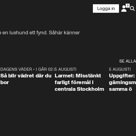
Logga in
 en lushund ett fynd. Såhär känner 
SE ALLA
1
DAGENS VÄDER
•
I GÅR 02:30
1:06
5 AUGUSTI
0:35
5 AUGUSTI
Så blir vädret där du
Larmet: Misstänkt
Uppgifter:
bor
farligt föremål i
gärningsm
centrala Stockholm
samma ö