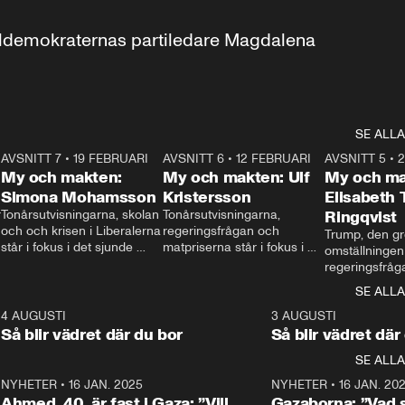
aldemokraternas partiledare Magdalena 
SE ALLA
7
AVSNITT 7
•
19 FEBRUARI
24:30
AVSNITT 6
•
12 FEBRUARI
27:30
AVSNITT 5
•
My och makten:
My och makten: Ulf
My och ma
Simona Mohamsson
Kristersson
Elisabeth
 
Tonårsutvisningarna, skolan 
Tonårsutvisningarna, 
Ringqvist
och och krisen i Liberalerna 
regeringsfrågan och 
Trump, den gr
står i fokus i det sjunde 
matpriserna står i fokus i 
omställningen
avsnittet av ”My och 
det sjätte avsnittet av ”My 
regeringsfråga
makten”. Se när 
och makten”. Se när 
centrum i det 
SE ALLA
Aftonbladets inrikespolitiska 
Aftonbladets inrikespolitiska 
avsnittet av ”
kommentator My 
kommentator My 
6
4 AUGUSTI
1:06
3 AUGUSTI
Makten”. Se nä
Rohwedder ställer 
Rohwedder ställer 
Så blir vädret där du bor
Så blir vädret där
Aftonbladets in
utbildnings- och 
statsminister Ulf Kristersson 
kommentator 
SE ALLA
integrationsminister Simona 
till svars.
Rohwedder stäl
Mohamsson till svars.
Centerpartiets
2
NYHETER
•
16 JAN. 2025
1:01
NYHETER
•
16 JAN. 20
Thand Ring till
Ahmed, 40, är fast i Gaza: ”Vill
Gazaborna: ”Vad s