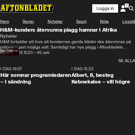
Logga in
Hem
Serier
Nyheter
Sport
Nöje
Livsstil
H&M-kunders återvunna plagg hamnar i Afrika
Nyheter
H&M fortsätter att lova att kundernas gamla kläder ska återvinnas på 
miljövänligast möjliga sätt. Samtidigt har nya plagg i Aftonbladets 
Se mer
spårning dykt upp i Afrika.
Nyheter
•
12.10.23
•
46 sek
SE ALLA
I DAG 19:07
0:45
I DAG 15:23
Här somnar programledaren
Albert, 8, besteg
– i sändning
Kebnekaise – vill högre