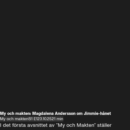
My och makten: Magdalena Andersson om Jimmie-hånet
My och makten
S1 E1
23.10.25
21 min
I det första avsnittet av ”My och Makten” ställer 