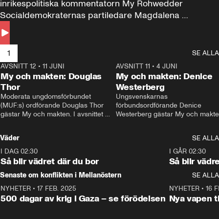
inrikespolitiska kommentatorn My Rohwedder 
Socialdemokraternas partiledare Magdalena 
Andersson till svars.
1
SE ALLA
AVSNITT 12
•
11 JUNI
26:27
AVSNITT 11
•
4 JUNI
2
My och makten: Douglas
My och makten: Denice
Thor
Westerberg
Moderata ungdomsförbundet 
Ungsvenskarnas 
(MUF:s) ordförande Douglas Thor 
förbundsordförande Denice 
gästar My och makten. I avsnittet 
Westerberg gästar My och makten.
diskuteras tonårsutvisningarna och 
avsnittet diskuteras migrationsfrå
hur Moderaterna ska locka väljare till 
och hur SD ska locka kvinnliga 
Väder
SE ALLA
valet i höst. 
väljare. 
I DAG 02:30
1:06
I GÅR 02:30
Så blir vädret där du bor
Så blir vädr
Senaste om konflikten i Mellanöstern
SE ALLA
NYHETER
•
17 FEB. 2025
0:45
NYHETER
•
16 F
500 dagar av krig i Gaza – se förödelsen
Nya vapen ti