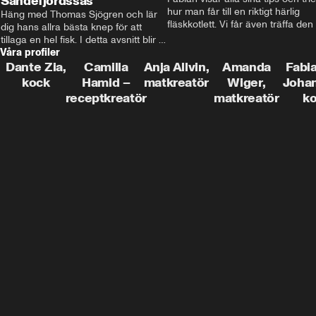
Sandefjordssås
hur man får till en riktigt härlig 
Häng med Thomas Sjögren och lär 
fläskkotlett. Vi får även träffa den 
dig hans allra bästa knep för att 
före detta schlagerkungen Fredrik
tillaga en hel fisk. I detta avsnitt blir 
som lämnat stan och sadlat om till
Våra profiler
de helstekt rödtunga med 
grisbonde på Gotland.
sandefjordssås och en magisk sallad 
Dante Zia,
Camilla
Anja Allvin,
Amanda
Fabia
på pepparrot och äpple.
kock
Hamid –
matkreatör
Wiger,
Joha
receptkreatör
matkreatör
k