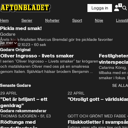
Logga in
Hem
Serier
Nyheter
Sport
Nöje
Livsstil
Pickla med smak!
Godare
Årets kock-finalisten Marcus Bremdal gör tre picklade favoriter
Se mer
Godare
•
12.10.23
•
60 sek
Godare Original
Oliver Ingrosso - livets smaker
Festlighete
I serien ”Oliver Ingrosso – Livets smaker” tar krögaren 
vinterspecia
och matälskaren Oliver med oss på en smakresa 
Catarina König, 
genom Italien. Självklart hälsar brodern Benjamin 
tillbaka med en
Ingrosso på i Rom.
smaker i fokus. D
julfavoriter och 
Senaste Godare
SE ALLA
succé.
29 APRIL
0:50
22 APRIL
”Det är briljant – ett
”Otroligt gott – världskla
genidrag”
Godare rekommenderar
THOMAS SJÖGREN
•
S1, E3
13:56
GOTT OCH GRÖNT MED FABBE
Rödtunga med
Fläskkotletter i svampså
Fabian visar alla sina tips och tric