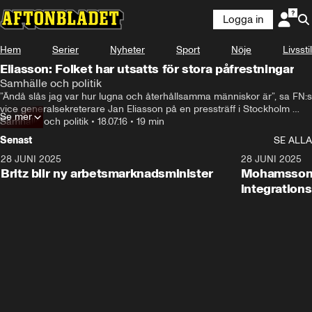
Logga in
Hem
Serier
Nyheter
Sport
Nöje
Livsstil
Eliasson: Folket har utsatts för stora påfrestningar
Samhälle och politik
”Ändå slås jag var hur lugna och återhållsamma människor är”, sa FN:s 
vice generalsekreterare Jan Eliasson på en pressträff i Stockholm 
Se mer
efter att han återvänt från sitt besök i Ukraina.
Samhälle och politik
•
18.07.16
•
19 min
Senast
SE ALLA
28 JUNI 2025
1:48
28 JUNI 2025
Britz blir ny arbetsmarknadsminister
Mohamsson b
integration