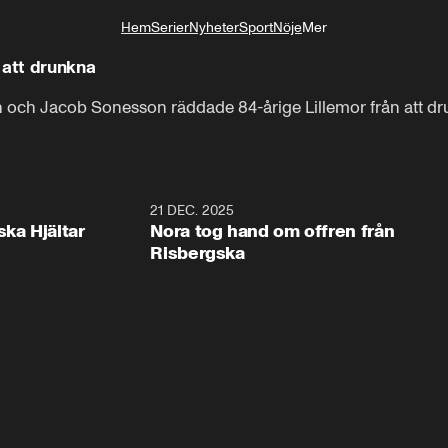
Hem
Serier
Nyheter
Sport
Nöje
Mer
Livsstil
 att drunkna
on och Jacob Sonesson räddade 84-årige Lillemor från att d
1:00
21 DEC. 2025
1:1
ska Hjältar
Nora tog hand om offren från
Risbergska