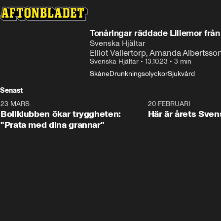
Tonåringar räddade Lillemor från
Svenska Hjältar
Elliot Vallertorp, Amanda Albertss
Svenska Hjältar
•
13.10.23
•
3 min
Skåne
Drunkningsolyckor
Sjukvård
Senast
23 MARS
1:27
20 FEBRUARI
Bollklubben ökar tryggheten:
Här är årets Sven
"Prata med dina grannar"