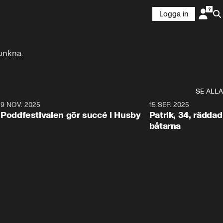
Logga in
runkna.
SE ALLA
6
9 NOV. 2025
0:29
15 SEP. 2025
Poddfestivalen gör succé i Husby
Patrik, 34, räddad 
båtarna