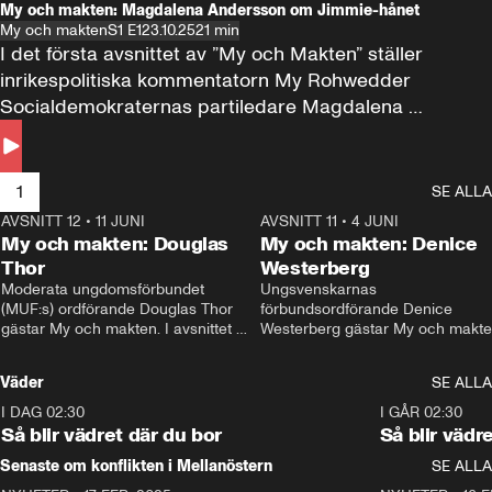
My och makten: Magdalena Andersson om Jimmie-hånet
My och makten
S1 E1
23.10.25
21 min
I det första avsnittet av ”My och Makten” ställer 
inrikespolitiska kommentatorn My Rohwedder 
Socialdemokraternas partiledare Magdalena 
Andersson till svars.
1
SE ALLA
AVSNITT 12
•
11 JUNI
26:27
AVSNITT 11
•
4 JUNI
2
My och makten: Douglas
My och makten: Denice
Thor
Westerberg
Moderata ungdomsförbundet 
Ungsvenskarnas 
(MUF:s) ordförande Douglas Thor 
förbundsordförande Denice 
gästar My och makten. I avsnittet 
Westerberg gästar My och makten.
diskuteras tonårsutvisningarna och 
avsnittet diskuteras migrationsfrå
hur Moderaterna ska locka väljare till 
och hur SD ska locka kvinnliga 
Väder
SE ALLA
valet i höst. 
väljare. 
I DAG 02:30
1:06
I GÅR 02:30
Så blir vädret där du bor
Så blir vädr
Senaste om konflikten i Mellanöstern
SE ALLA