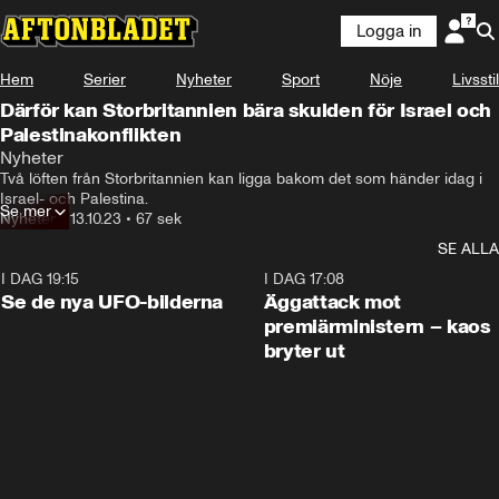
Logga in
Hem
Serier
Nyheter
Sport
Nöje
Livsstil
Därför kan Storbritannien bära skulden för Israel och
Palestinakonflikten
Nyheter
Två löften från Storbritannien kan ligga bakom det som händer idag i 
Israel- och Palestina.
Se mer
Nyheter
•
13.10.23
•
67 sek
SE ALLA
I DAG 19:15
0:36
I DAG 17:08
Se de nya UFO-bilderna
Äggattack mot
premiärministern – kaos
bryter ut