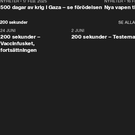
NYHETER
•
17 FEB. 2025
0:45
NYHETER
•
16 F
500 dagar av krig i Gaza – se förödelsen
Nya vapen ti
200 sekunder
SE ALLA
24 JUNI
5:00
2 JUNI
200 sekunder –
200 sekunder – Testern
Vaccinfusket,
fortsättningen