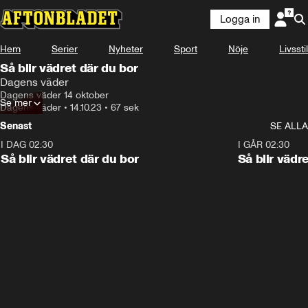
Logga in
Hem
Serier
Nyheter
Sport
Nöje
Livsstil
Så blir vädret där du bor
Dagens väder
Dagens väder 14 oktober
Se mer
Dagens väder
•
14.10.23
•
67 sek
Senast
SE ALLA
I DAG 02:30
1:06
I GÅR 02:30
Så blir vädret där du bor
Så blir vädr