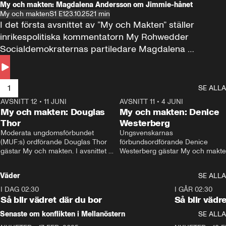
My och makten: Magdalena Andersson om Jimmie-hånet
My och makten
S1 E1
23.10.25
21 min
I det första avsnittet av ”My och Makten” ställer 
inrikespolitiska kommentatorn My Rohwedder 
Socialdemokraternas partiledare Magdalena 
Andersson till svars.
1
SE ALLA
AVSNITT 12
•
11 JUNI
26:27
AVSNITT 11
•
4 JUNI
2
My och makten: Douglas
My och makten: Denice
Thor
Westerberg
Moderata ungdomsförbundet 
Ungsvenskarnas 
(MUF:s) ordförande Douglas Thor 
förbundsordförande Denice 
gästar My och makten. I avsnittet 
Westerberg gästar My och makten.
diskuteras tonårsutvisningarna och 
avsnittet diskuteras migrationsfrå
hur Moderaterna ska locka väljare till 
och hur SD ska locka kvinnliga 
Väder
SE ALLA
valet i höst. 
väljare. 
I DAG 02:30
1:06
I GÅR 02:30
Så blir vädret där du bor
Så blir vädr
Senaste om konflikten i Mellanöstern
SE ALLA