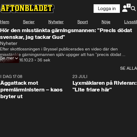
Logga in
Hem
Serier
Nyheter
Sport
Nöje
Livsstil
Hör den misstänkta gärningsmannen: "Precis dödat
svenskar, jag tackar Gud"
Nyheter
Efter skottlossningen i Bryssel publicerades en video där den 
misstänkte gärningsmannen själv uppger att han ”precis dödat 
Se mer
svenskar”. Han svär även trohet till terrorsekten IS.
Nyheter
•
16.10.23
•
36 sek
SE ALLA
I DAG 17:08
0:37
23 JULI
Äggattack mot
Lyxmäklaren på Rivieran:
premiärministern – kaos
"Lite friare här"
bryter ut