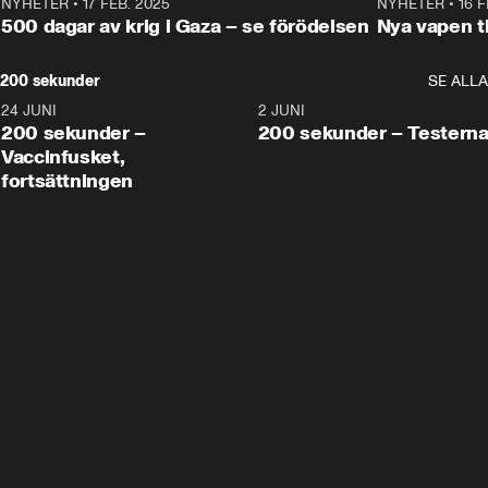
NYHETER
•
17 FEB. 2025
0:45
NYHETER
•
16 F
500 dagar av krig i Gaza – se förödelsen
Nya vapen ti
200 sekunder
SE ALLA
24 JUNI
5:00
2 JUNI
200 sekunder –
200 sekunder – Testern
Vaccinfusket,
fortsättningen