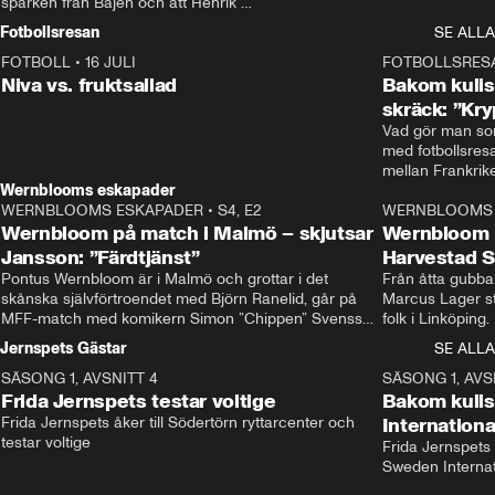
sparken från Bajen och att Henrik 
Rydström tar över
Fotbollsresan
SE ALLA
FOTBOLL
•
16 JULI
0:44
FOTBOLLSRES
Niva vs. fruktsallad
Bakom kulis
skräck: ”Kry
Vad gör man som
med fotbollsres
Wernblooms eskapader
WERNBLOOMS ESKAPADER
•
S4, E2
38:23
WERNBLOOMS 
Wernbloom på match i Malmö – skjutsar
Wernbloom 
Jansson: ”Färdtjänst”
Harvestad 
Pontus Wernbloom är i Malmö och grottar i det 
Från åtta gubbar 
skånska självförtroendet med Björn Ranelid, går på 
Marcus Lager sta
MFF-match med komikern Simon ”Chippen” Svensson 
folk i Linköping
och hjälper skadade stjärnbacken Pontus Jansson 
och Wernbloom kl
Jernspets Gästar
SE ALLA
hem. 
SÄSONG 1, AVSNITT 4
13:37
SÄSONG 1, AVS
Frida Jernspets testar voltige
Bakom kuli
Frida Jernspets åker till Södertörn ryttarcenter och 
Internation
testar voltige
Frida Jernspets 
Sweden Interna