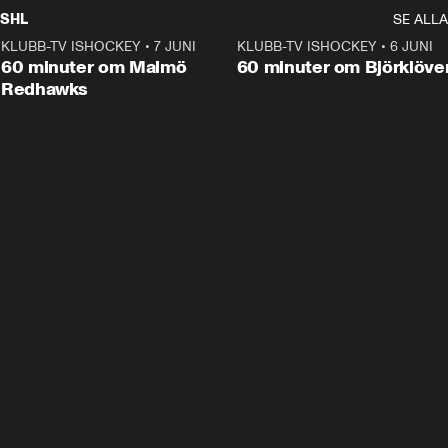
SHL
SE ALLA
KLUBB-TV ISHOCKEY
•
7 JUNI
1:02:53
KLUBB-TV ISHOCKEY
•
6 JUNI
1:0
Plus
60 minuter om Malmö
60 minuter om Björklöve
Redhawks