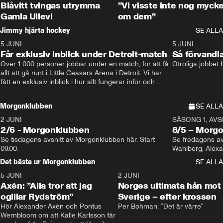
Blåvitt tvingas utrymma
”Vi visste inte nog mycke
Gamla Ullevi
om dem”
Jimmy hjärta hockey
SE ALLA
5 JUNI
11:14
5 JUNI
Får exklusiv inblick under Detroit-match
Så förvandl
Över 1 000 personer jobbar under en match, för att få 
Otroliga jobbet
allt att gå runt i Little Ceasars Arena i Detroit. Vi har 
fått en exklusiv inblick i hur allt fungerar inför och 
under match i världens bästa hockeyliga
Morgonklubben
SE ALLA
2 JUNI
SÄSONG 1, AVSN
2/6 - Morgonklubben
8/5 – Morg
Se tisdagens avsnitt av Morgonklubben här. Start 
Se fredagens av
09.00. 
Det bästa ur Morgonklubben
SE ALLA
5 JUNI
0:44
2 JUNI
Axén: ”Alla tror att jag
Norges ultimata hån mot
ogillar Rydström”
Sverige – efter krossen
Hör Alexander Axén och Pontus 
Per Bohman: ”Det är värre”
Wernbloom om att Kalle Karlsson får 