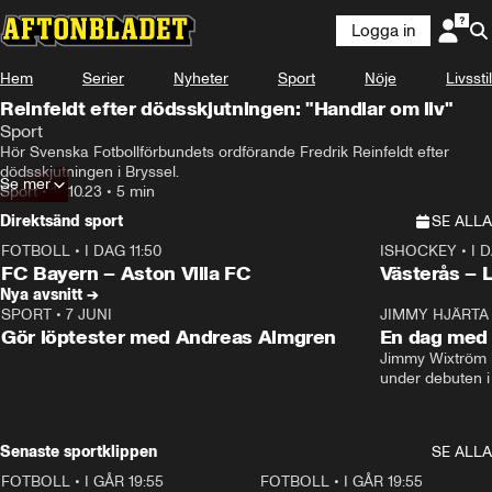
Logga in
Hem
Serier
Nyheter
Sport
Nöje
Livsstil
Reinfeldt efter dödsskjutningen: "Handlar om liv"
Sport
Hör Svenska Fotbollförbundets ordförande Fredrik Reinfeldt efter 
dödsskjutningen i Bryssel.
Se mer
Sport
•
16.10.23
•
5 min
Direktsänd sport
SE ALLA
FOTBOLL
•
I DAG 11:50
ISHOCKEY
•
I 
Plus
Plus
FC Bayern – Aston Villa FC
Västerås – 
Nya avsnitt →
SPORT
•
7 JUNI
16:36
JIMMY HJÄRTA
Gör löptester med Andreas Almgren
En dag med 
Jimmy Wixtröm 
under debuten i
Senaste sportklippen
SE ALLA
FOTBOLL
•
I GÅR 19:55
0:29
FOTBOLL
•
I GÅR 19:55