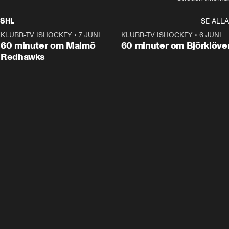
SHL
SE ALLA
KLUBB-TV ISHOCKEY
•
7 JUNI
1:02:53
KLUBB-TV ISHOCKEY
•
6 JUNI
1:0
Plus
60 minuter om Malmö
60 minuter om Björklöve
Redhawks