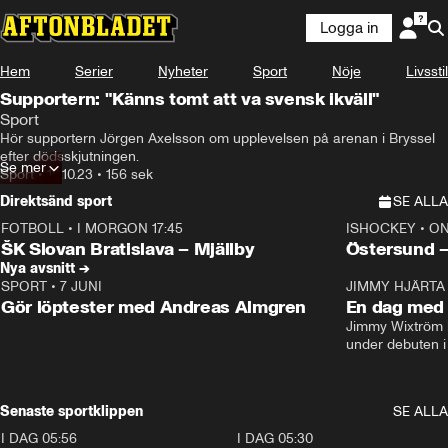
Logga in
Hem
Serier
Nyheter
Sport
Nöje
Livsstil
Supportern: "Känns tomt att va svensk ikväll"
Sport
Hör supportern Jörgen Axelsson om upplevelsen på arenan i Bryssel 
efter dödsskjutningen.
Se mer
Sport
•
16.10.23
•
156 sek
Direktsänd sport
SE ALLA
FOTBOLL
•
I MORGON 17:45
ISHOCKEY
•
ON
Plus
Plus
ŠK Slovan Bratislava – Mjällby
Östersund 
Nya avsnitt →
SPORT
•
7 JUNI
16:36
JIMMY HJÄRTA
Gör löptester med Andreas Almgren
En dag med 
Jimmy Wixtröm 
under debuten i
Senaste sportklippen
SE ALLA
I DAG 05:56
1:13
I DAG 05:30