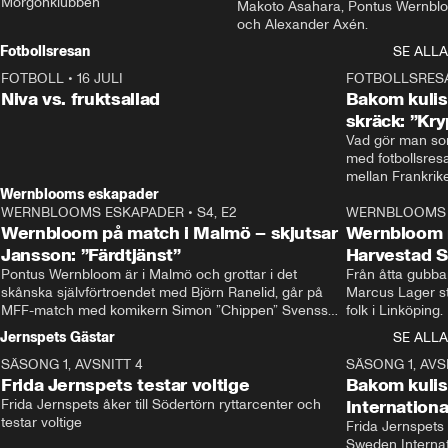
Morgonklubben
Makoto Asahara, Pontus Wernblo
och Alexander Axén.
Fotbollsresan
SE ALLA
FOTBOLL
•
16 JULI
0:44
FOTBOLLSRES
Niva vs. fruktsallad
Bakom kulis
skräck: ”Kry
Vad gör man som
med fotbollsres
Wernblooms eskapader
WERNBLOOMS ESKAPADER
•
S4, E2
38:23
WERNBLOOMS 
Wernbloom på match i Malmö – skjutsar
Wernbloom 
Jansson: ”Färdtjänst”
Harvestad 
Pontus Wernbloom är i Malmö och grottar i det 
Från åtta gubbar 
skånska självförtroendet med Björn Ranelid, går på 
Marcus Lager sta
MFF-match med komikern Simon ”Chippen” Svensson 
folk i Linköping
och hjälper skadade stjärnbacken Pontus Jansson 
och Wernbloom kl
Jernspets Gästar
SE ALLA
hem. 
SÄSONG 1, AVSNITT 4
13:37
SÄSONG 1, AVS
Frida Jernspets testar voltige
Bakom kuli
Frida Jernspets åker till Södertörn ryttarcenter och 
Internation
testar voltige
Frida Jernspets 
Sweden Interna