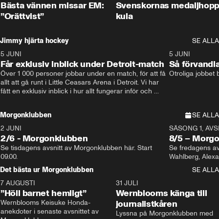
Bästa vännen missar EM:
Svenskornas medaljhopp
”Orättvist”
kula
Jimmy hjärta hockey
SE ALLA
5 JUNI
11:14
5 JUNI
Får exklusiv inblick under Detroit-match
Så förvandl
Över 1 000 personer jobbar under en match, för att få 
Otroliga jobbet
allt att gå runt i Little Ceasars Arena i Detroit. Vi har 
fått en exklusiv inblick i hur allt fungerar inför och 
under match i världens bästa hockeyliga
Morgonklubben
SE ALLA
2 JUNI
SÄSONG 1, AVSN
2/6 - Morgonklubben
8/5 – Morg
Se tisdagens avsnitt av Morgonklubben här. Start 
Se fredagens av
09.00. 
Det bästa ur Morgonklubben
SE ALLA
7 AUGUSTI
1:14
31 JULI
”Höll barnet hemligt”
Wernblooms känga till
Wernblooms Keisuke Honda-
journalistkåren
anekdoter i senaste avsnittet av 
Lyssna på Morgonklubben med 