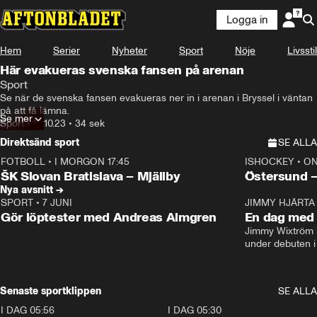
Logga in
Hem
Serier
Nyheter
Sport
Nöje
Livsstil
Här evakueras svenska fansen på arenan
Sport
Se när de svenska fansen evakueras ner in i arenan i Bryssel i väntan 
på att få lämna.
Se mer
Sport
•
16.10.23
•
34 sek
Direktsänd sport
SE ALLA
FOTBOLL
•
I MORGON 17:45
ISHOCKEY
•
ON
Plus
Plus
ŠK Slovan Bratislava – Mjällby
Östersund 
Nya avsnitt →
SPORT
•
7 JUNI
16:36
JIMMY HJÄRTA
Gör löptester med Andreas Almgren
En dag med 
Jimmy Wixtröm 
under debuten i
Senaste sportklippen
SE ALLA
I DAG 05:56
1:13
I DAG 05:30