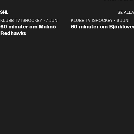
SHL
SE ALLA
KLUBB-TV ISHOCKEY
•
7 JUNI
1:02:53
KLUBB-TV ISHOCKEY
•
6 JUNI
1:0
Plus
60 minuter om Malmö
60 minuter om Björklöve
Redhawks