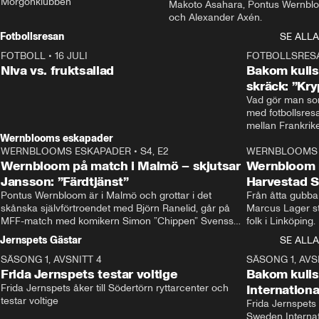
Morgonklubben
Makoto Asahara, Pontus Wernblo
och Alexander Axén.
Fotbollsresan
SE ALLA
FOTBOLL
•
16 JULI
0:44
FOTBOLLSRES
Niva vs. fruktsallad
Bakom kulis
skräck: ”Kry
Vad gör man som
med fotbollsres
Wernblooms eskapader
WERNBLOOMS ESKAPADER
•
S4, E2
38:23
WERNBLOOMS 
Wernbloom på match i Malmö – skjutsar
Wernbloom 
Jansson: ”Färdtjänst”
Harvestad 
Pontus Wernbloom är i Malmö och grottar i det 
Från åtta gubbar 
skånska självförtroendet med Björn Ranelid, går på 
Marcus Lager sta
MFF-match med komikern Simon ”Chippen” Svensson 
folk i Linköping
och hjälper skadade stjärnbacken Pontus Jansson 
och Wernbloom kl
Jernspets Gästar
SE ALLA
hem. 
SÄSONG 1, AVSNITT 4
13:37
SÄSONG 1, AVS
Frida Jernspets testar voltige
Bakom kuli
Frida Jernspets åker till Södertörn ryttarcenter och 
Internation
testar voltige
Frida Jernspets 
Sweden Interna