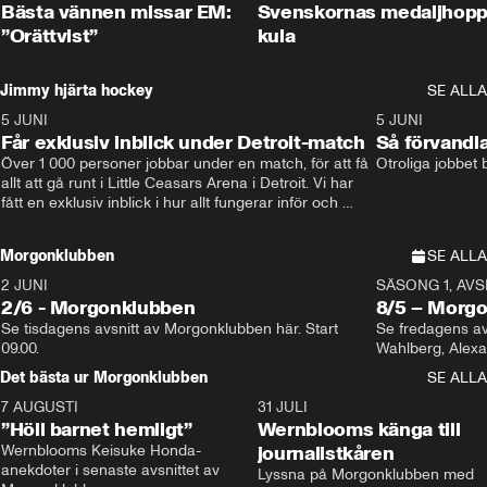
Bästa vännen missar EM:
Svenskornas medaljhopp
”Orättvist”
kula
Jimmy hjärta hockey
SE ALLA
5 JUNI
11:14
5 JUNI
Får exklusiv inblick under Detroit-match
Så förvandl
Över 1 000 personer jobbar under en match, för att få 
Otroliga jobbet
allt att gå runt i Little Ceasars Arena i Detroit. Vi har 
fått en exklusiv inblick i hur allt fungerar inför och 
under match i världens bästa hockeyliga
Morgonklubben
SE ALLA
2 JUNI
SÄSONG 1, AVSN
2/6 - Morgonklubben
8/5 – Morg
Se tisdagens avsnitt av Morgonklubben här. Start 
Se fredagens av
09.00. 
Det bästa ur Morgonklubben
SE ALLA
7 AUGUSTI
1:14
31 JULI
”Höll barnet hemligt”
Wernblooms känga till
Wernblooms Keisuke Honda-
journalistkåren
anekdoter i senaste avsnittet av 
Lyssna på Morgonklubben med 