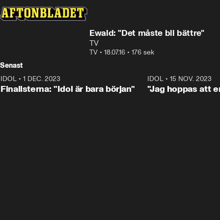
Ewald: "Det måste bli bättre"
TV
TV
•
18.07.16
•
176 sek
Senast
IDOL
•
1 DEC. 2023
0:56
IDOL
•
15 NOV. 2023
Finalisterna: "Idol är bara början"
"Jag hoppas att en