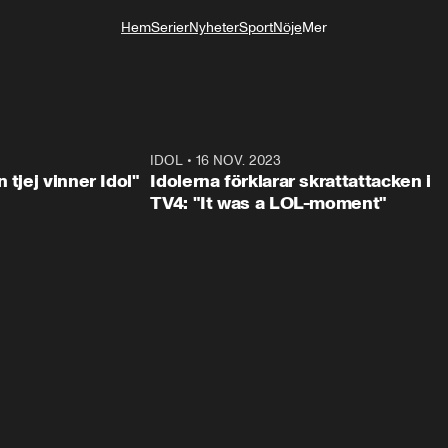
Hem
Serier
Nyheter
Sport
Nöje
Mer
Livsstil
1:23
IDOL
•
16 NOV. 2023
0:3
 tjej vinner Idol"
Idolerna förklarar skrattattacken i
TV4: "It was a LOL-moment"