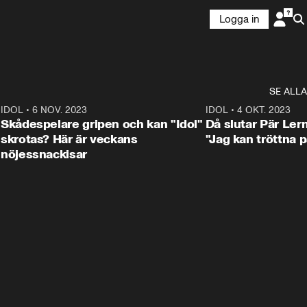
Logga in
SE ALLA
1
IDOL
•
6 NOV. 2023
3:25
IDOL
•
4 OKT. 2023
Skådespelare gripen och kan "Idol"
Då slutar Pär Ler
skrotas? Här är veckans
"Jag kan tröttna på
nöjessnackisar