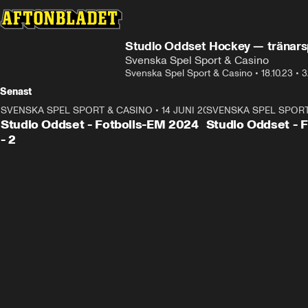
Annons
Läs mer här
Annons från Svenska Spel Sport & C
Studio Oddset Hockey — tränars
Svenska Spel Sport & Casino
Svenska Spel Sport & Casino
•
18.10.23
•
3
Senast
SVENSKA SPEL SPORT & CASINO
•
14 JUNI 2024
23:09
SVENSKA SPEL SPORT
ANNONS
Studio Oddset - Fotbolls-EM 2024
Studio Oddset - 
- 2