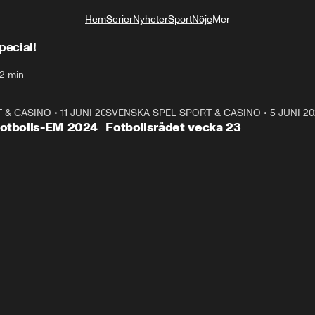
!
Hem
Serier
Nyheter
Sport
Nöje
Mer
Livsstil
asino
pecial!
2 min
 & CASINO
•
11 JUNI 2024
0:50
SVENSKA SPEL SPORT & CASINO
•
5 JUNI 2
0:5
ANNONS
ANNON
Fotbolls-EM 2024
Fotbollsrådet vecka 23