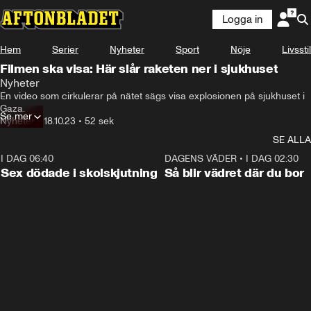
Logga in
Hem
Serier
Nyheter
Sport
Nöje
Livsstil
Filmen ska visa: Här slår raketen ner i sjukhuset
Nyheter
En video som cirkulerar på nätet sägs visa explosionen på sjukhuset i 
Gaza.
Se mer
Nyheter
•
18.10.23
•
52 sek
SE ALLA
I DAG 06:40
0:47
DAGENS VÄDER
•
I DAG 02:30
Sex dödade i skolskjutning
Så blir vädret där du bor