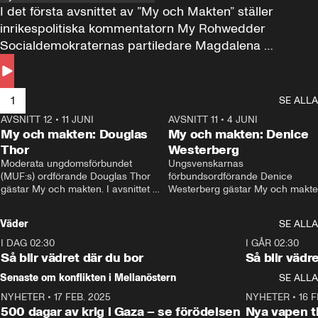
I det första avsnittet av ”My och Makten” ställer 
inrikespolitiska kommentatorn My Rohwedder 
Socialdemokraternas partiledare Magdalena 
Andersson till svars.
1
SE ALLA
AVSNITT 12
•
11 JUNI
26:27
AVSNITT 11
•
4 JUNI
2
My och makten: Douglas
My och makten: Denice
Thor
Westerberg
Moderata ungdomsförbundet 
Ungsvenskarnas 
(MUF:s) ordförande Douglas Thor 
förbundsordförande Denice 
gästar My och makten. I avsnittet 
Westerberg gästar My och makten.
diskuteras tonårsutvisningarna och 
avsnittet diskuteras migrationsfrå
hur Moderaterna ska locka väljare till 
och hur SD ska locka kvinnliga 
Väder
SE ALLA
valet i höst. 
väljare. 
I DAG 02:30
1:06
I GÅR 02:30
Så blir vädret där du bor
Så blir vädr
Senaste om konflikten i Mellanöstern
SE ALLA
NYHETER
•
17 FEB. 2025
0:45
NYHETER
•
16 F
500 dagar av krig i Gaza – se förödelsen
Nya vapen ti