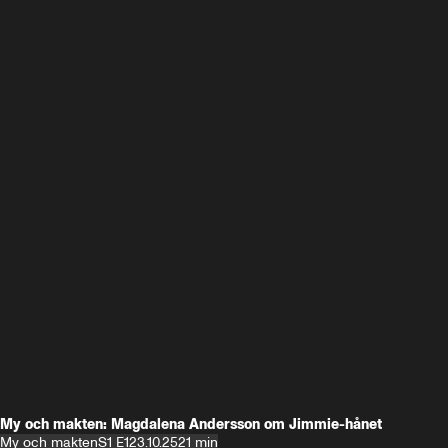
My och makten: Magdalena Andersson om Jimmie-hånet
My och makten
S1 E1
23.10.25
21 min