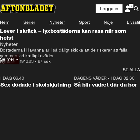
Logga in
Hem
Serier
Nyheter
Sport
Nöje
Livsstil
Lever i skräck – lyxbostäderna kan rasa när som
helst
Nyheter
Bostäderna i Havanna är i så dåligt skicka att de riskerar att falla 
samman vid kraftigt oväder.
Se mer
Nyheter
•
19.10.23
•
87 sek
SE ALLA
I DAG 06:40
0:35
DAGENS VÄDER
•
I DAG 02:30
Sex dödade i skolskjutning
Så blir vädret där du bor