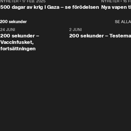
NYHETER
•
17 FEB. 2025
0:45
NYHETER
•
16 F
500 dagar av krig i Gaza – se förödelsen
Nya vapen ti
200 sekunder
SE ALLA
24 JUNI
5:00
2 JUNI
200 sekunder –
200 sekunder – Testern
Vaccinfusket,
fortsättningen