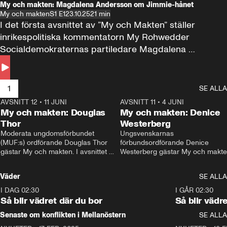
My och makten: Magdalena Andersson om Jimmie-hånet
My och makten
S1 E1
23.10.25
21 min
I det första avsnittet av ”My och Makten” ställer 
inrikespolitiska kommentatorn My Rohwedder 
Socialdemokraternas partiledare Magdalena 
Andersson till svars.
1
SE ALLA
AVSNITT 12
•
11 JUNI
26:27
AVSNITT 11
•
4 JUNI
2
My och makten: Douglas
My och makten: Denice
Thor
Westerberg
Moderata ungdomsförbundet 
Ungsvenskarnas 
(MUF:s) ordförande Douglas Thor 
förbundsordförande Denice 
gästar My och makten. I avsnittet 
Westerberg gästar My och makten.
diskuteras tonårsutvisningarna och 
avsnittet diskuteras migrationsfrå
hur Moderaterna ska locka väljare till 
och hur SD ska locka kvinnliga 
Väder
SE ALLA
valet i höst. 
väljare. 
I DAG 02:30
1:06
I GÅR 02:30
Så blir vädret där du bor
Så blir vädr
Senaste om konflikten i Mellanöstern
SE ALLA