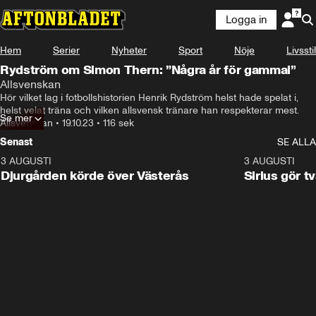
Logga in
Hem
Serier
Nyheter
Sport
Nöje
Livsstil
Rydström om Simon Thern: ”Några år för gammal”
Allsvenskan
Hör vilket lag i fotbollshistorien Henrik Rydström helst hade spelat i, 
helst velat träna och vilken allsvensk tränare han respekterar mest.
Se mer
Allsvenskan
•
19.10.23
•
116 sek
Senast
SE ALLA
3 AUGUSTI
3:00
3 AUGUSTI
Djurgården körde över Västerås
Sirius gör t