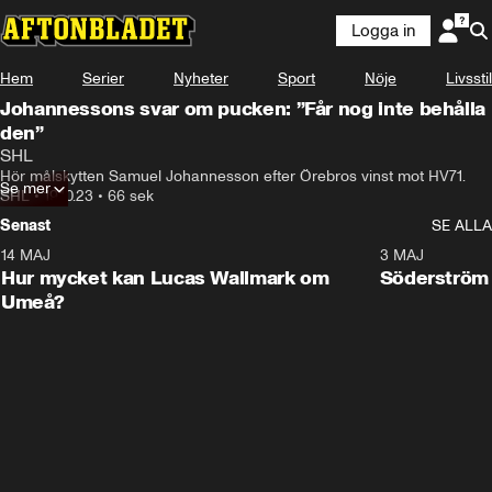
Logga in
Hem
Serier
Nyheter
Sport
Nöje
Livsstil
Johannessons svar om pucken: ”Får nog inte behålla
den”
SHL
Hör målskytten Samuel Johannesson efter Örebros vinst mot HV71.
Se mer
SHL
•
19.10.23
•
66 sek
Senast
SE ALLA
14 MAJ
1:18
3 MAJ
Plus
Hur mycket kan Lucas Wallmark om
Söderström
Umeå?