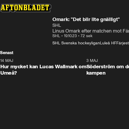
Omark: "Det blir lite gnälligt"
SHL
Linus Omark efter matchen mot Fär
SHL
•
19.10.23
•
72 sek
SHL Svenska hockeyligan
Luleå HF
Färjes
Senast
14 MAJ
1:18
3 MAJ
Plus
Hur mycket kan Lucas Wallmark om
Söderström om d
Umeå?
kampen