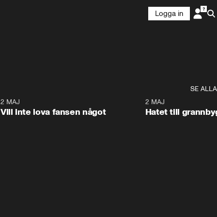
Logga in
SE ALLA
9
2 MAJ
0:33
2 MAJ
Vill inte lova fansen något
Hatet till grannb