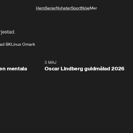
Hem
Serier
Nyheter
Sport
Nöje
Mer
Livsstil
jestad.
tad BK
Linus Omark
2:26
3 MAJ
1:0
en mentala
Oscar Lindberg guldmålad 2026