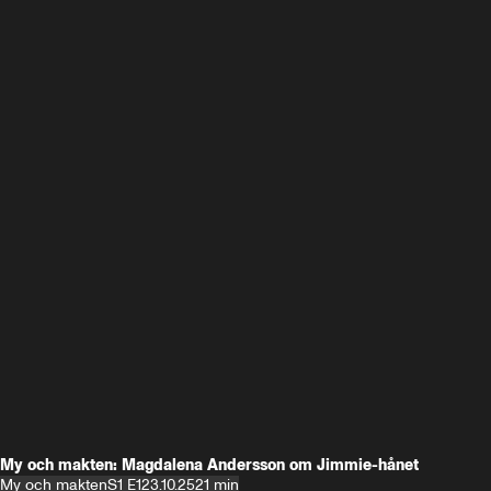
My och makten: Magdalena Andersson om Jimmie-hånet
My och makten
S1 E1
23.10.25
21 min