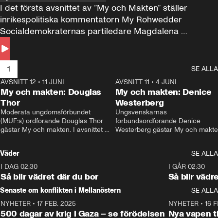
I det första avsnittet av ”My och Makten” ställer 
inrikespolitiska kommentatorn My Rohwedder 
Socialdemokraternas partiledare Magdalena 
Andersson till svars.
1
SE ALLA
AVSNITT 12
•
11 JUNI
26:27
AVSNITT 11
•
4 JUNI
2
My och makten: Douglas
My och makten: Denice
Thor
Westerberg
Moderata ungdomsförbundet 
Ungsvenskarnas 
(MUF:s) ordförande Douglas Thor 
förbundsordförande Denice 
gästar My och makten. I avsnittet 
Westerberg gästar My och makten.
diskuteras tonårsutvisningarna och 
avsnittet diskuteras migrationsfrå
hur Moderaterna ska locka väljare till 
och hur SD ska locka kvinnliga 
Väder
SE ALLA
valet i höst. 
väljare. 
I DAG 02:30
1:06
I GÅR 02:30
Så blir vädret där du bor
Så blir vädr
Senaste om konflikten i Mellanöstern
SE ALLA
NYHETER
•
17 FEB. 2025
0:45
NYHETER
•
16 F
500 dagar av krig i Gaza – se förödelsen
Nya vapen ti