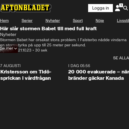
Logga in
Hem
Serier
Nyheter
Sport
Nöje
Livsstil
Här slår stormen Babet till med full kraft
Nyheter
Stormen Babet har orsakat stora problem. I Falsterbo nådde vindarna 
en stormstyrka på upp till 25 meter per sekund.
Se mer
Nyheter
•
21.10.23
•
30 sek
SE ALLA
7 AUGUSTI
0:42
I DAG 05:56
Kristersson om Tidö-
20 000 evakuerade – nä
sprickan i vårdfrågan
bränder gäckar Kanada