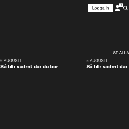
Logga in
SE ALLA
6
6 AUGUSTI
1:06
5 AUGUSTI
Så blir vädret där du bor
Så blir vädret där