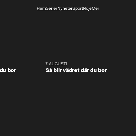
Hem
Serier
Nyheter
Sport
Nöje
Mer
Livsstil
1:06
7 AUGUSTI
1:0
 du bor
Så blir vädret där du bor