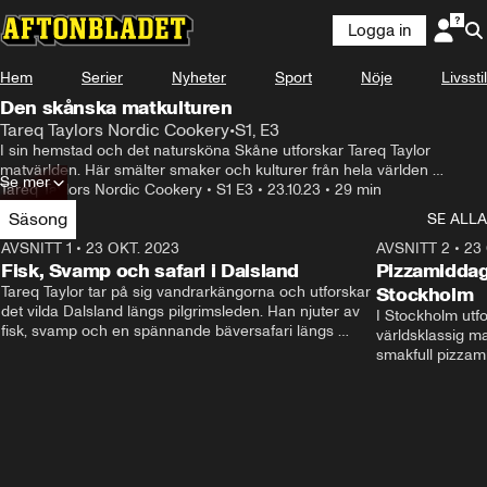
Logga in
Hem
Serier
Nyheter
Sport
Nöje
Livsstil
Den skånska matkulturen
Tareq Taylors Nordic Cookery
•
S1, E3
I sin hemstad och det natursköna Skåne utforskar Tareq Taylor 
matvärlden. Här smälter smaker och kulturer från hela världen 
Se mer
samman och ger upphov till spännande gastronomiska upplevelser.
Tareq Taylors Nordic Cookery
•
S1 E3
•
23.10.23
•
29 min
Säsong
SE ALLA
AVSNITT 1
•
23 OKT. 2023
28:24
AVSNITT 2
•
23
Fisk, Svamp och safari i Dalsland
Pizzamiddag
Tareq Taylor tar på sig vandrarkängorna och utforskar 
Stockholm
det vilda Dalsland längs pilgrimsleden. Han njuter av 
I Stockholm utfo
fisk, svamp och en spännande bäversafari längs 
världsklassig ma
vägen.
smakfull pizzam
spännande ävent