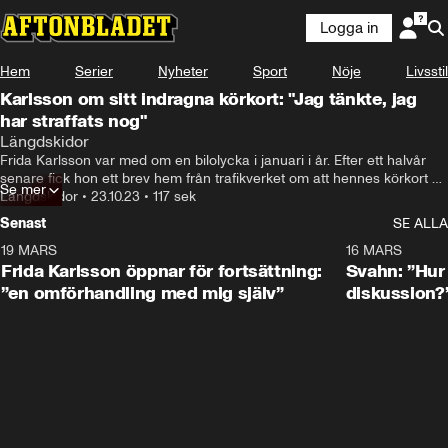
Logga in
Hem
Serier
Nyheter
Sport
Nöje
Livsstil
Karlsson om sitt indragna körkort: "Jag tänkte, jag
har straffats nog"
Längdskidor
Frida Karlsson var med om en bilolycka i januari i år. Efter ett halvår 
senare fick hon ett brev hem från trafikverket om att hennes körkort 
Se mer
har blivit indraget. Hör skidstjärnan berätta om beskedet och om 
Längdskidor
•
23.10.23
•
117 sek
olyckan.
Senast
SE ALLA
19 MARS
0:26
16 MARS
Frida Karlsson öppnar för fortsättning:
Svahn: ”Hur 
”en omförhandling med mig själv”
diskussion?