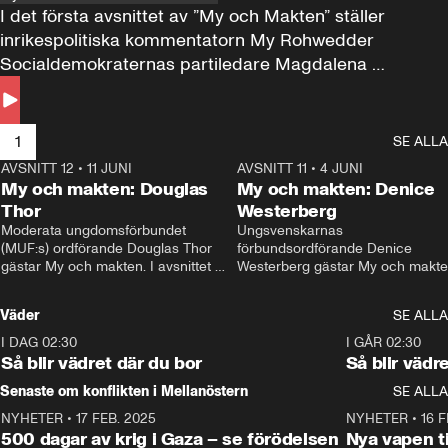
I det första avsnittet av ”My och Makten” ställer 
inrikespolitiska kommentatorn My Rohwedder 
Socialdemokraternas partiledare Magdalena 
Andersson till svars.
1
SE ALLA
AVSNITT 12
•
11 JUNI
26:27
AVSNITT 11
•
4 JUNI
2
My och makten: Douglas
My och makten: Denice
Thor
Westerberg
Moderata ungdomsförbundet 
Ungsvenskarnas 
(MUF:s) ordförande Douglas Thor 
förbundsordförande Denice 
gästar My och makten. I avsnittet 
Westerberg gästar My och makten.
diskuteras tonårsutvisningarna och 
avsnittet diskuteras migrationsfrå
hur Moderaterna ska locka väljare till 
och hur SD ska locka kvinnliga 
Väder
SE ALLA
valet i höst. 
väljare. 
I DAG 02:30
1:06
I GÅR 02:30
Så blir vädret där du bor
Så blir vädr
Senaste om konflikten i Mellanöstern
SE ALLA
NYHETER
•
17 FEB. 2025
0:45
NYHETER
•
16 F
500 dagar av krig i Gaza – se förödelsen
Nya vapen ti