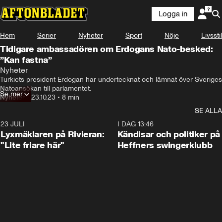
Logga in
Hem
Serier
Nyheter
Sport
Nöje
Livsstil
Tidigare ambassadören om Erdogans Nato-besked:
”Kan fastna”
Nyheter
Turkiets president Erdogan har undertecknat och lämnat över Sveriges 
Natoansökan till parlamentet.
Se mer
Nyheter
•
23.10.23
•
8 min
SE ALLA
23 JULI
2:02
I DAG 13:46
Lyxmäklaren på Rivieran:
Kändisar och politiker på
"Lite friare här"
Heffners swingerklubb