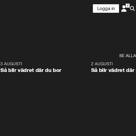
Logga in
SE ALLA
6
3 AUGUSTI
1:06
2 AUGUSTI
Så blir vädret där du bor
Så blir vädret där