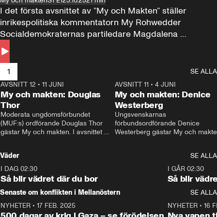
My och makten
S1 E1
23.10.25
21 min
I det första avsnittet av ”My och Makten” ställer 
inrikespolitiska kommentatorn My Rohwedder 
Socialdemokraternas partiledare Magdalena 
Andersson till svars.
1
SE ALLA
AVSNITT 12
•
11 JUNI
26:27
AVSNITT 11
•
4 JUNI
2
My och makten: Douglas
My och makten: Denice
Thor
Westerberg
Moderata ungdomsförbundet 
Ungsvenskarnas 
(MUF:s) ordförande Douglas Thor 
förbundsordförande Denice 
gästar My och makten. I avsnittet 
Westerberg gästar My och makten.
diskuteras tonårsutvisningarna och 
avsnittet diskuteras migrationsfrå
hur Moderaterna ska locka väljare till 
och hur SD ska locka kvinnliga 
Väder
SE ALLA
valet i höst. 
väljare. 
I DAG 02:30
1:06
I GÅR 02:30
Så blir vädret där du bor
Så blir vädr
Senaste om konflikten i Mellanöstern
SE ALLA
NYHETER
•
17 FEB. 2025
0:45
NYHETER
•
16 F
500 dagar av krig i Gaza – se förödelsen
Nya vapen ti