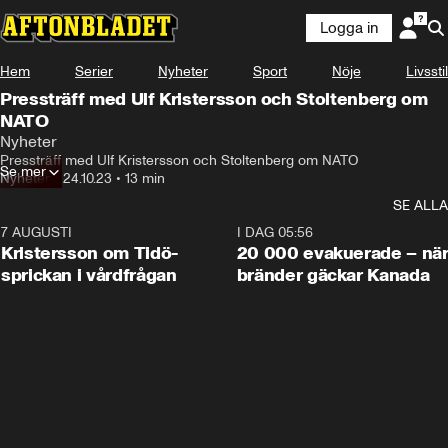
Logga in
Hem
Serier
Nyheter
Sport
Nöje
Livsstil
Pressträff med Ulf Kristersson och Stoltenberg om
NATO
Nyheter
Pressträff med Ulf Kristersson och Stoltenberg om NATO
Se mer
Nyheter
•
24.10.23
•
13 min
SE ALLA
7 AUGUSTI
0:42
I DAG 05:56
Kristersson om Tidö-
20 000 evakuerade – nä
sprickan i vårdfrågan
bränder gäckar Kanada