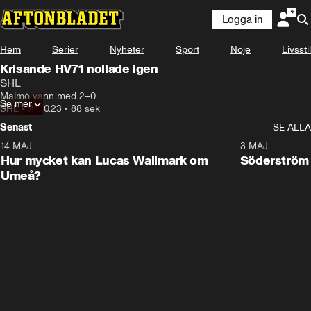
Logga in
Hem
Serier
Nyheter
Sport
Nöje
Livsstil
Krisande HV71 nollade igen
SHL
Malmö vann med 2–0.
Se mer
SHL
•
24.10.23
•
88 sek
Senast
SE ALLA
14 MAJ
1:18
3 MAJ
Plus
Hur mycket kan Lucas Wallmark om
Söderström
Umeå?