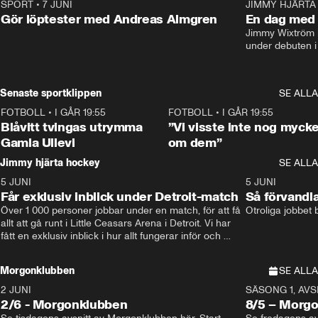
SPORT
•
7 JUNI
16:36
JIMMY HJÄRTA
Gör löptester med Andreas Almgren
En dag med 
Jimmy Wixtröm 
under debuten i
Senaste sportklippen
SE ALLA
FOTBOLL
•
I GÅR 19:55
0:29
FOTBOLL
•
I GÅR 19:55
Blåvitt tvingas utrymma
”Vi visste inte nog mycke
Gamla Ullevi
om dem”
Jimmy hjärta hockey
SE ALLA
5 JUNI
11:14
5 JUNI
Får exklusiv inblick under Detroit-match
Så förvandl
Över 1 000 personer jobbar under en match, för att få 
Otroliga jobbet
allt att gå runt i Little Ceasars Arena i Detroit. Vi har 
fått en exklusiv inblick i hur allt fungerar inför och 
under match i världens bästa hockeyliga
Morgonklubben
SE ALLA
2 JUNI
SÄSONG 1, AVSN
2/6 - Morgonklubben
8/5 – Morg