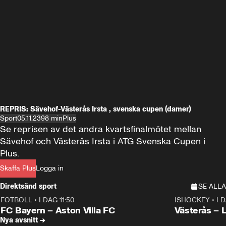
REPRIS: Sävehof-Västerås Irsta , svenska cupen (damer)
Sport
05.11.23
98 min
Plus
Se reprisen av det andra kvartsfinalmötet mellan 
Sävehof och Västerås Irsta i ATG Svenska Cupen i 
Plus.
Skaffa Plus
Logga in
Direktsänd sport
SE ALLA
FOTBOLL
•
I DAG 11:50
ISHOCKEY
•
I 
Plus
Plus
FC Bayern – Aston Villa FC
Västerås – 
Nya avsnitt →