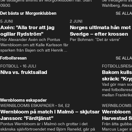
Se tisdagens avsnitt av Morgonklubben här. Start 
Se fredagens av
09.00. 
Det bästa ur Morgonklubben
SE ALLA
5 JUNI
0:44
2 JUNI
Axén: ”Alla tror att jag
Norges ultimata hån mot
ogillar Rydström”
Sverige – efter krossen
Hör Alexander Axén och Pontus 
Per Bohman: ”Det är värre”
Wernbloom om att Kalle Karlsson får 
sparken från Bajen och att Henrik 
Rydström tar över
Fotbollsresan
SE ALLA
FOTBOLL
•
16 JULI
0:44
FOTBOLLSRES
Niva vs. fruktsallad
Bakom kulis
skräck: ”Kry
Vad gör man som
med fotbollsres
Wernblooms eskapader
WERNBLOOMS ESKAPADER
•
S4, E2
38:23
WERNBLOOMS 
Wernbloom på match i Malmö – skjutsar
Wernbloom 
Jansson: ”Färdtjänst”
Harvestad 
Pontus Wernbloom är i Malmö och grottar i det 
Från åtta gubbar 
skånska självförtroendet med Björn Ranelid, går på 
Marcus Lager sta