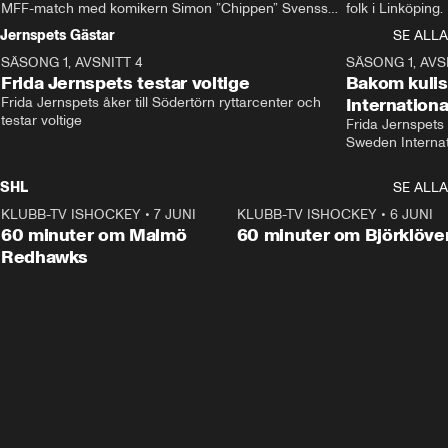
MFF-match med komikern Simon ”Chippen” Svensson 
folk i Linköping
och hjälper skadade stjärnbacken Pontus Jansson 
och Wernbloom kl
Jernspets Gästar
SE ALLA
hem. 
SÄSONG 1, AVSNITT 4
13:37
SÄSONG 1, AVS
Frida Jernspets testar voltige
Bakom kuli
Frida Jernspets åker till Södertörn ryttarcenter och 
Internation
testar voltige
Frida Jernspets 
Sweden Interna
SHL
SE ALLA
KLUBB-TV ISHOCKEY
•
7 JUNI
1:02:53
KLUBB-TV ISHOCKEY
•
6 JUNI
1:0
Plus
60 minuter om Malmö
60 minuter om Björklöve
Redhawks