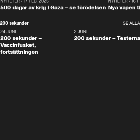
NYHETER
•
17 FEB. 2025
0:45
NYHETER
•
16 F
500 dagar av krig i Gaza – se förödelsen
Nya vapen ti
200 sekunder
SE ALLA
24 JUNI
5:00
2 JUNI
200 sekunder –
200 sekunder – Testern
Vaccinfusket,
fortsättningen