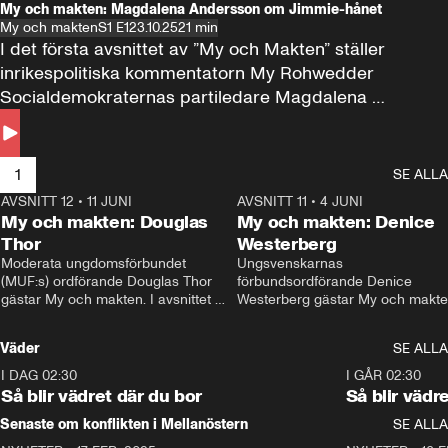
My och makten: Magdalena Andersson om Jimmie-hånet
My och makten
S1 E1
23.10.25
21 min
I det första avsnittet av ”My och Makten” ställer 
inrikespolitiska kommentatorn My Rohwedder 
Socialdemokraternas partiledare Magdalena 
Andersson till svars.
1
SE ALLA
AVSNITT 12
•
11 JUNI
26:27
AVSNITT 11
•
4 JUNI
2
My och makten: Douglas
My och makten: Denice
Thor
Westerberg
Moderata ungdomsförbundet 
Ungsvenskarnas 
(MUF:s) ordförande Douglas Thor 
förbundsordförande Denice 
gästar My och makten. I avsnittet 
Westerberg gästar My och makten.
diskuteras tonårsutvisningarna och 
avsnittet diskuteras migrationsfrå
hur Moderaterna ska locka väljare till 
och hur SD ska locka kvinnliga 
Väder
SE ALLA
valet i höst. 
väljare. 
I DAG 02:30
1:06
I GÅR 02:30
Så blir vädret där du bor
Så blir vädr
Senaste om konflikten i Mellanöstern
SE ALLA