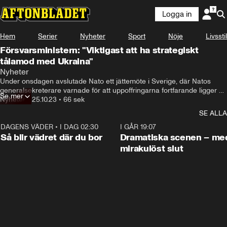
Logga in
Hem
Serier
Nyheter
Sport
Nöje
Livsstil
Försvarsministern: "Viktigast att ha strategiskt
tålamod med Ukraina"
Nyheter
Under onsdagen avslutade Nato ett jättemöte i Sverige, där Natos 
generalsekreterare varnade för att uppoffringarna fortfarande ligger 
Se mer
framför oss. Hör Aftonbladets reporter Niclas Vent intervju 
Nyheter
•
25.10.23
•
66 sek
försvarsminister Pål Jonson (M) i spelaren ovan.
SE ALLA
DAGENS VÄDER
•
I DAG 02:30
1:06
I GÅR 19:07
Så blir vädret där du bor
Dramatiska scenen – me
mirakulöst slut