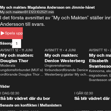
My och makten: Magdalena Andersson om Jimmie-hånet
My och makten
S1 E1
23.10.25
21 min
I det första avsnittet av ”My och Makten” ställe
Andersson till svars.
Spela upp
1
Säsong
AVSNITT 12
•
11 JUNI
26:27
AVSNITT 11
•
4 JUNI
23:40
AVSNITT 10
•
My och makten:
My och makten:
My och ma
Douglas Thor
Denice Westerberg
Elisabeth
Moderata 
Ungsvenskarnas 
Svantess
ungdomsförbundet (MUF:s) 
förbundsordförande Denice 
Kvinnorna, ek
ordförande Douglas Thor 
Westerberg gästar My och 
migrationen. E
gästar My och makten. I 
makten. I avsnittet 
Svantesson stäl
avsnittet diskuteras 
diskuteras migrationsfrågan 
när finansmini
Väder
tonårsutvisningarna och hur 
och hur SD ska locka 
Moderaterna ska locka 
kvinnliga väljare. 
I DAG 02:30
1:06
I GÅR 02:30
väljare till valet i höst. 
Så blir vädret där du bor
Så blir vädret där
Senaste om konflikten i Mellanöstern