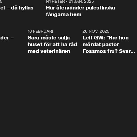
25
1:22
NYHETER
•
21 JAN. 2025
0:5
ael – då hyllas
Här återvänder palestinska
fångarna hem
4:24
10 FEBRUARI
4:13
26 NOV. 2025
8:1
der –
Sara måste sälja
Leif GW: ”Har hon
huset för att ha råd
mördat pastor
med veterinären
Fossmos fru? Svar
nej.”