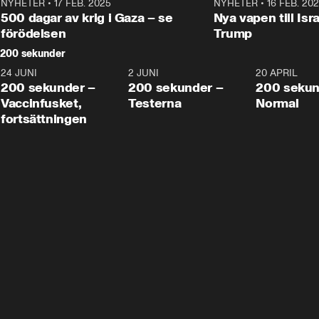
NYHETER
•
17 FEB. 2025
0:45
NYHETER
•
16 FEB. 20
500 dagar av krig i Gaza – se
Nya vapen till Isr
förödelsen
Trump
200 sekunder
24 JUNI
5:00
2 JUNI
4:23
20 APRIL
200 sekunder –
200 sekunder –
200 sekun
Vaccinfusket,
Testerna
Normal
fortsättningen