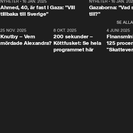
Centerpartiets
2
NYHETER
•
16 JAN. 2025
1:01
NYHETER
•
16 JAN. 20
Thand Ring till
Ahmed, 40, är fast i Gaza: ”Vill
Gazaborna: ”Vad s
tillbaka till Sverige”
till?”
SE ALLA
3
25 NOV. 2025
31:05
8 OKT. 2025
4:29
4 JUNI 2025
Knutby – Vem
200 sekunder –
Finansmin
mördade Alexandra?
Köttfusket: Se hela
125 procent
programmet här
"Skattever
viktig uppg