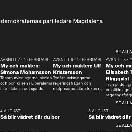
aldemokraternas partiledare Magdalena 
SE ALLA
7
AVSNITT 7
•
19 FEBRUARI
24:30
AVSNITT 6
•
12 FEBRUARI
27:30
AVSNITT 5
•
My och makten:
My och makten: Ulf
My och ma
Simona Mohamsson
Kristersson
Elisabeth
 
Tonårsutvisningarna, skolan 
Tonårsutvisningarna, 
Ringqvist
och och krisen i Liberalerna 
regeringsfrågan och 
Trump, den gr
står i fokus i det sjunde 
matpriserna står i fokus i 
omställningen
avsnittet av ”My och 
det sjätte avsnittet av ”My 
regeringsfråga
makten”. Se när 
och makten”. Se när 
centrum i det 
SE ALLA
Aftonbladets inrikespolitiska 
Aftonbladets inrikespolitiska 
avsnittet av ”
kommentator My 
kommentator My 
6
4 AUGUSTI
1:06
3 AUGUSTI
Makten”. Se nä
Rohwedder ställer 
Rohwedder ställer 
Så blir vädret där du bor
Så blir vädret där
Aftonbladets in
utbildnings- och 
statsminister Ulf Kristersson 
kommentator 
SE ALLA
integrationsminister Simona 
till svars.
Rohwedder stäl
Mohamsson till svars.