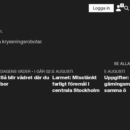
Logga in
.

a kryssningsrobotar.
SE ALLA
1
DAGENS VÄDER
•
I GÅR 02:30
1:06
5 AUGUSTI
0:35
5 AUGUSTI
Så blir vädret där du
Larmet: Misstänkt
Uppgifter:
bor
farligt föremål i
gärningsm
centrala Stockholm
samma ö