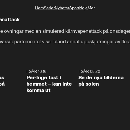
Hem
Serier
Nyheter
Sport
Nöje
Mer
Livsstil
enattack
e övningar med en simulerad kärnvapenattack på onsdagen
svarsdepartementet visar bland annat uppskjutningar av fler
0:45
I GÅR 10:16
1:26
I GÅR 08:20
0:3
as
Per-Inge fast i
Se de nya bilderna
på
hemmet – kan inte
på solen
komma ut