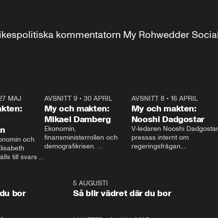
r inrikespolitiska kommentatorn My Rohwedder Soci
27 MAJ
3:51
AVSNITT 9
•
30 APRIL
24:00
AVSNITT 8
•
16 APRIL
25:1
kten:
My och makten:
My och makten:
Mikael Damberg
Nooshi Dadgostar
on
Ekonomin, 
V-ledaren Nooshi Dadgostar
finansministerrollen och 
pressas internt om 
onomin och 
demografikrisen. 
regeringsfrågan.

lisabeth 
Oppositionen ställs till svars 
I Aftonbladets 
ls till svars 
när Socialdemokraternas 
partiledarutfrågning ”My 
stern gästar 
Mikael Damberg gästar My 
och Makten” sätter hon ner 
My och Makten. 
och Makten. 
foten mot kritikerna:

1:06
5 AUGUSTI
1:0
– Vi ställer upp i val. Ska vi 
 du bor
Så blir vädret där du bor
vara med så sitter vi förstås 