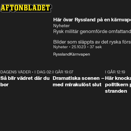
Här övar Ryssland på en kärnvap
Nyheter
Rysk militär genomförde omfattand
Bilder som släppts av det ryska för
Nyheter
•
25.10.23
•
37 sek
Ryssland
Kärnvapen
DAGENS VÄDER
•
I DAG 02:30
1:06
I GÅR 19:07
0:42
I GÅR 12:19
Så blir vädret där du
Dramatiska scenen –
Här knock
bor
med mirakulöst slut
politikern 
stranden