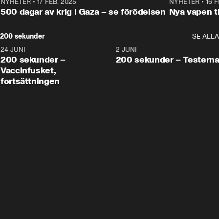
NYHETER
•
17 FEB. 2025
0:45
NYHETER
•
16 F
500 dagar av krig i Gaza – se förödelsen
Nya vapen ti
200 sekunder
SE ALLA
24 JUNI
5:00
2 JUNI
200 sekunder –
200 sekunder – Testern
Vaccinfusket,
fortsättningen