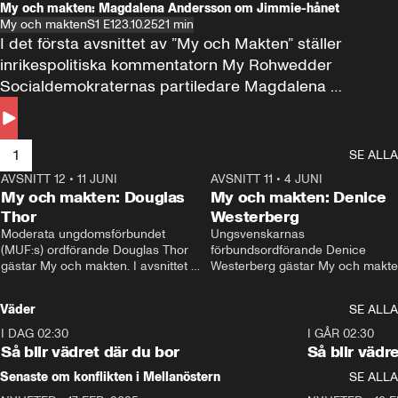
My och makten: Magdalena Andersson om Jimmie-hånet
My och makten
S1 E1
23.10.25
21 min
I det första avsnittet av ”My och Makten” ställer 
inrikespolitiska kommentatorn My Rohwedder 
Socialdemokraternas partiledare Magdalena 
Andersson till svars.
1
SE ALLA
AVSNITT 12
•
11 JUNI
26:27
AVSNITT 11
•
4 JUNI
2
My och makten: Douglas
My och makten: Denice
Thor
Westerberg
Moderata ungdomsförbundet 
Ungsvenskarnas 
(MUF:s) ordförande Douglas Thor 
förbundsordförande Denice 
gästar My och makten. I avsnittet 
Westerberg gästar My och makten.
diskuteras tonårsutvisningarna och 
avsnittet diskuteras migrationsfrå
hur Moderaterna ska locka väljare till 
och hur SD ska locka kvinnliga 
Väder
SE ALLA
valet i höst. 
väljare. 
I DAG 02:30
1:06
I GÅR 02:30
Så blir vädret där du bor
Så blir vädr
Senaste om konflikten i Mellanöstern
SE ALLA