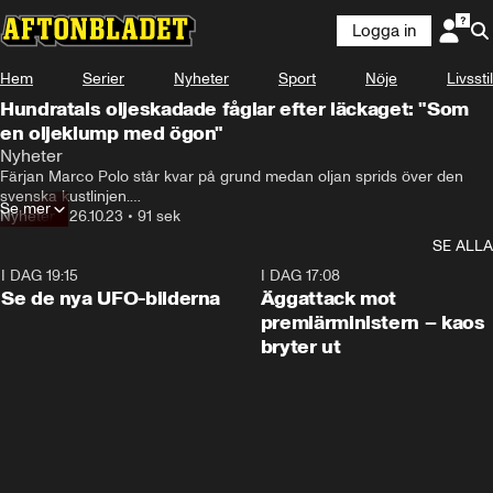
Logga in
Hem
Serier
Nyheter
Sport
Nöje
Livsstil
Hundratals oljeskadade fåglar efter läckaget: "Som
en oljeklump med ögon"
Nyheter
Färjan Marco Polo står kvar på grund medan oljan sprids över den 
svenska kustlinjen.

Se mer
Nyheter
•
26.10.23
•
91 sek
Tusentals fåglar riskerar att dö på grund av oljeutsläppet i Östersjön.
SE ALLA
I DAG 19:15
0:36
I DAG 17:08
Se de nya UFO-bilderna
Äggattack mot
premiärministern – kaos
bryter ut