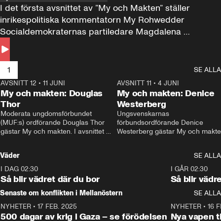
I det första avsnittet av ”My och Makten” ställer 
inrikespolitiska kommentatorn My Rohwedder 
Socialdemokraternas partiledare Magdalena 
Andersson till svars.
1
SE ALLA
AVSNITT 12
•
11 JUNI
26:27
AVSNITT 11
•
4 JUNI
2
My och makten: Douglas
My och makten: Denice
Thor
Westerberg
Moderata ungdomsförbundet 
Ungsvenskarnas 
(MUF:s) ordförande Douglas Thor 
förbundsordförande Denice 
gästar My och makten. I avsnittet 
Westerberg gästar My och makten.
diskuteras tonårsutvisningarna och 
avsnittet diskuteras migrationsfrå
hur Moderaterna ska locka väljare till 
och hur SD ska locka kvinnliga 
Väder
SE ALLA
valet i höst. 
väljare. 
I DAG 02:30
1:06
I GÅR 02:30
Så blir vädret där du bor
Så blir vädr
Senaste om konflikten i Mellanöstern
SE ALLA
NYHETER
•
17 FEB. 2025
0:45
NYHETER
•
16 F
500 dagar av krig i Gaza – se förödelsen
Nya vapen ti