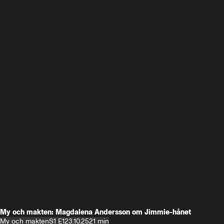
My och makten: Magdalena Andersson om Jimmie-hånet
My och makten
S1 E1
23.10.25
21 min