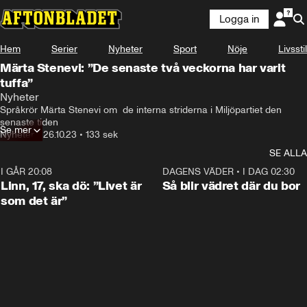
Logga in
Hem
Serier
Nyheter
Sport
Nöje
Livsstil
Märta Stenevi: ”De senaste två veckorna har varit
tuffa”
Nyheter
Språkrör Märta Stenevi om  de interna striderna i Miljöpartiet den 
senaste tiden
Se mer
Nyheter
•
26.10.23
•
133 sek
SE ALLA
I GÅR 20:08
4:38
DAGENS VÄDER
•
I DAG 02:30
Linn, 17, ska dö: ”Livet är
Så blir vädret där du bor
som det är”