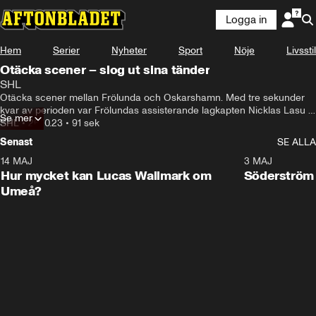
Logga in
Hem
Serier
Nyheter
Sport
Nöje
Livsstil
Otäcka scener – slog ut sina tänder
SHL
Otäcka scener mellan Frölunda och Oskarshamn. Med tre sekunder 
kvar av perioden var Frölundas assisterande lagkapten Nicklas Lasu 
Se mer
tvungen att plocka upp Max Fribergs tänder från isen innan pucken 
SHL
•
26.10.23
•
91 sek
kunde släppas igen.
Senast
SE ALLA
14 MAJ
1:18
3 MAJ
Plus
Hur mycket kan Lucas Wallmark om
Söderström
Umeå?