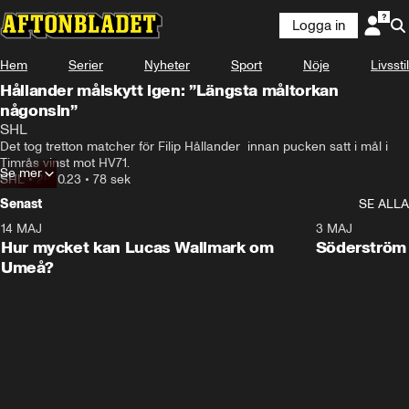
Logga in
Hem
Serier
Nyheter
Sport
Nöje
Livsstil
Hållander målskytt igen: ”Längsta måltorkan
någonsin”
SHL
Det tog tretton matcher för Filip Hållander  innan pucken satt i mål i 
Timrås vinst mot HV71.
Se mer
SHL
•
26.10.23
•
78 sek
Senast
SE ALLA
14 MAJ
1:18
3 MAJ
Plus
Hur mycket kan Lucas Wallmark om
Söderström
Umeå?