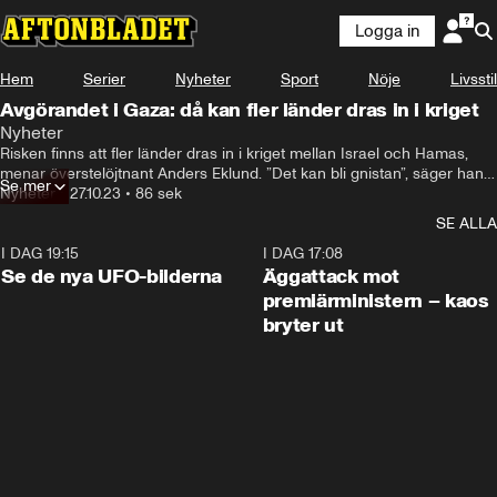
Logga in
Hem
Serier
Nyheter
Sport
Nöje
Livsstil
Avgörandet i Gaza: då kan fler länder dras in i kriget
Nyheter
Risken finns att fler länder dras in i kriget mellan Israel och Hamas, 
menar överstelöjtnant Anders Eklund. ”Det kan bli gnistan”, säger han 
Se mer
om ett tänkbart scenario.
Nyheter
•
27.10.23
•
86 sek
SE ALLA
I DAG 19:15
0:36
I DAG 17:08
Se de nya UFO-bilderna
Äggattack mot
premiärministern – kaos
bryter ut