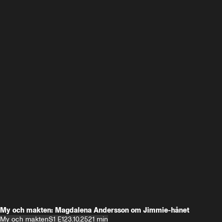
My och makten: Magdalena Andersson om Jimmie-hånet
My och makten
S1 E1
23.10.25
21 min