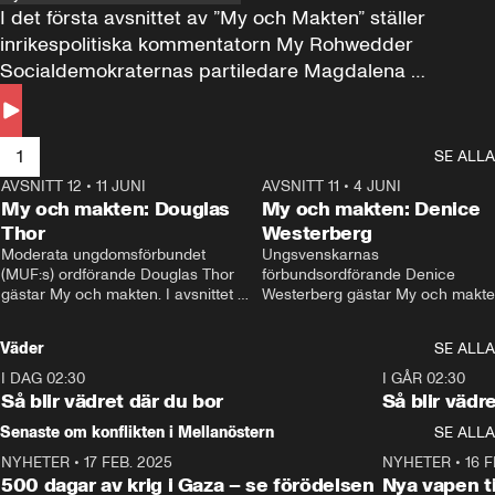
I det första avsnittet av ”My och Makten” ställer 
inrikespolitiska kommentatorn My Rohwedder 
Socialdemokraternas partiledare Magdalena 
Andersson till svars.
1
SE ALLA
AVSNITT 12
•
11 JUNI
26:27
AVSNITT 11
•
4 JUNI
2
My och makten: Douglas
My och makten: Denice
Thor
Westerberg
Moderata ungdomsförbundet 
Ungsvenskarnas 
(MUF:s) ordförande Douglas Thor 
förbundsordförande Denice 
gästar My och makten. I avsnittet 
Westerberg gästar My och makten.
diskuteras tonårsutvisningarna och 
avsnittet diskuteras migrationsfrå
hur Moderaterna ska locka väljare till 
och hur SD ska locka kvinnliga 
Väder
SE ALLA
valet i höst. 
väljare. 
I DAG 02:30
1:06
I GÅR 02:30
Så blir vädret där du bor
Så blir vädr
Senaste om konflikten i Mellanöstern
SE ALLA
NYHETER
•
17 FEB. 2025
0:45
NYHETER
•
16 F
500 dagar av krig i Gaza – se förödelsen
Nya vapen ti