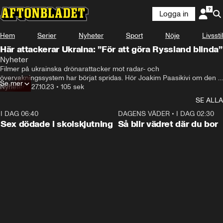
Logga in
Hem
Serier
Nyheter
Sport
Nöje
Livsstil
Här attackerar Ukraina: ”För att göra Ryssland blinda”
Nyheter
Samtidigt kommer det också rapporter om ukrainska 
Filmer på ukrainska drönarattacker mot radar- och 
attacker i Cherson.
övervakningssystem har börjat spridas. Hör Joakim Paasikivi om den 
Se mer
ukrainska taktiken.
Nyheter
•
27.10.23
•
105 sek
SE ALLA
I DAG 06:40
0:47
DAGENS VÄDER
•
I DAG 02:30
Sex dödade i skolskjutning
Så blir vädret där du bor