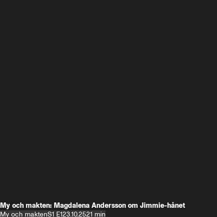
My och makten: Magdalena Andersson om Jimmie-hånet
My och makten
S1 E1
23.10.25
21 min