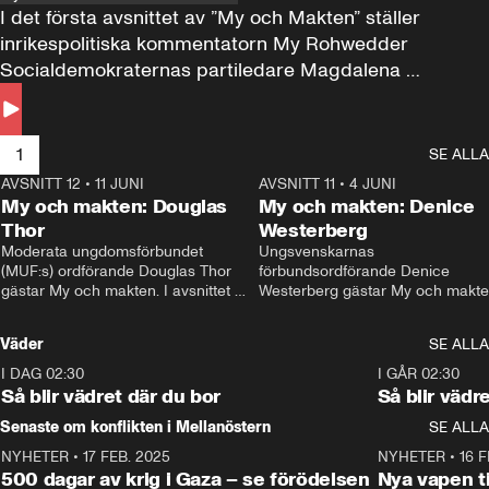
I det första avsnittet av ”My och Makten” ställer 
inrikespolitiska kommentatorn My Rohwedder 
Socialdemokraternas partiledare Magdalena 
Andersson till svars.
1
SE ALLA
AVSNITT 12
•
11 JUNI
26:27
AVSNITT 11
•
4 JUNI
2
My och makten: Douglas
My och makten: Denice
Thor
Westerberg
Moderata ungdomsförbundet 
Ungsvenskarnas 
(MUF:s) ordförande Douglas Thor 
förbundsordförande Denice 
gästar My och makten. I avsnittet 
Westerberg gästar My och makten.
diskuteras tonårsutvisningarna och 
avsnittet diskuteras migrationsfrå
hur Moderaterna ska locka väljare till 
och hur SD ska locka kvinnliga 
Väder
SE ALLA
valet i höst. 
väljare. 
I DAG 02:30
1:06
I GÅR 02:30
Så blir vädret där du bor
Så blir vädr
Senaste om konflikten i Mellanöstern
SE ALLA
NYHETER
•
17 FEB. 2025
0:45
NYHETER
•
16 F
500 dagar av krig i Gaza – se förödelsen
Nya vapen ti