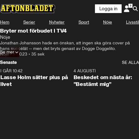
Logga in
Hem
Serier
Nyheter
Sport
Nöje
Livsstil
Bryter mot förbudet i TV4
Nöje
Jonathan Johansson hade en önskan, att ingen ska göra cover på 
hans succélåt -- men det bryts genast av Dogge Doggelito.
Se mer
Nöje
•
27.10.23
•
35 sek
Senaste
SE ALLA
I GÅR 10:42
1:04
4 AUGUSTI
Lasse Holm sätter plus på
Beskedet om nästa år:
livet
”Bestämt mig”