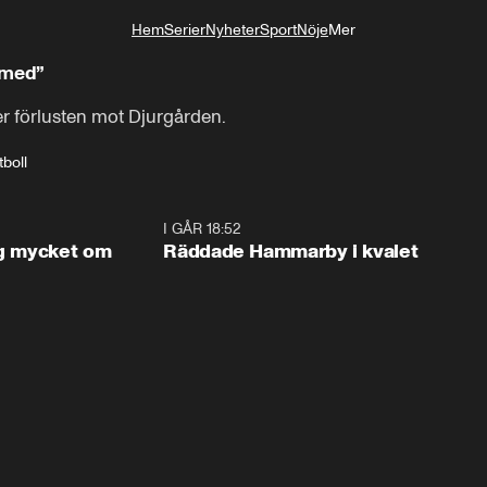
Hem
Serier
Nyheter
Sport
Nöje
Mer
Livsstil
å med”
r förlusten mot Djurgården.
tboll
1:56
I GÅR 18:52
2:1
og mycket om
Räddade Hammarby i kvalet