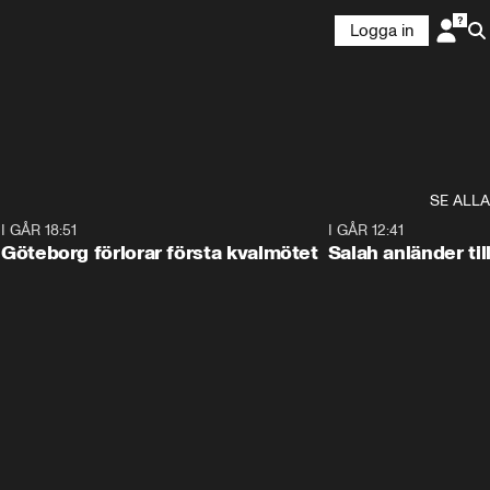
Logga in
SE ALLA
7
I GÅR 18:51
2:17
I GÅR 12:41
Göteborg förlorar första kvalmötet
Salah anländer ti