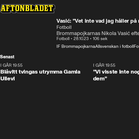
Vasić: ”Vet inte vad jag håller p
Fotboll
Brommapojkarnas Nikola Vasić efte
Fotboll
•
28.10.23
•
106 sek
IF Brommapojkarna
Allsvenskan i fotboll
Fo
Senast
I GÅR 19:55
0:29
I GÅR 19:55
Blåvitt tvingas utrymma Gamla
”Vi visste inte n
Ullevi
dem”