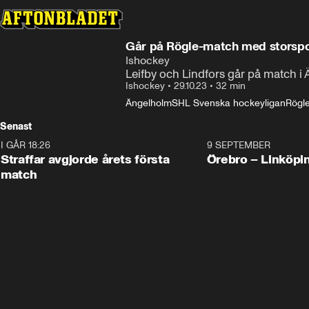
Går på Rögle-match med storsp
Ishockey
Leifby och Lindfors går på match 
Ishockey
•
29.10.23
•
32 min
Ängelholm
SHL Svenska hockeyligan
Rögl
Senast
I GÅR 18:26
2:19
9 SEPTEMBER
Plus
Straffar avgjorde årets första
Örebro – Linköpi
match