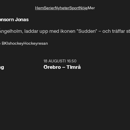
Hem
Serier
Nyheter
Sport
Nöje
Mer
Livsstil
onsorn Jonas
i Ängelholm, laddar upp med ikonen "Sudden" – och träffar 
e BK
Ishockey
Hockeyresan
18 AUGUSTI 16:50
Plus
ng
Örebro – Timrå