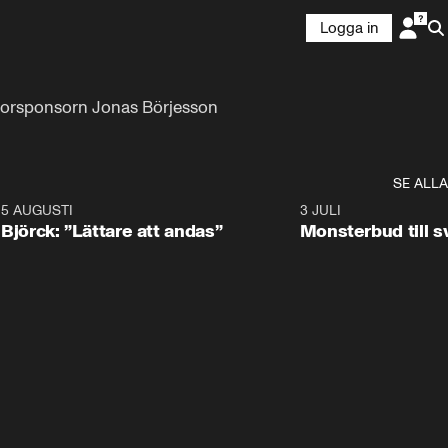
Logga in
storsponsorn Jonas Börjesson
SE ALLA
5 AUGUSTI
2:08
3 JULI
Björck: ”Lättare att andas”
Monsterbud till 