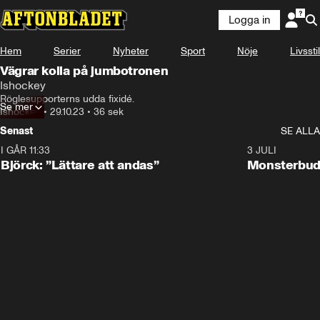
Logga in
Hem
Serier
Nyheter
Sport
Nöje
Livsstil
Vägrar kolla på jumbotronen
Ishockey
Röglesupporterns udda fixidé.
Se mer
Ishockey
•
29.10.23
•
36 sek
Senast
SE ALLA
I GÅR 11:33
2:08
3 JULI
Björck: ”Lättare att andas”
Monsterbud 